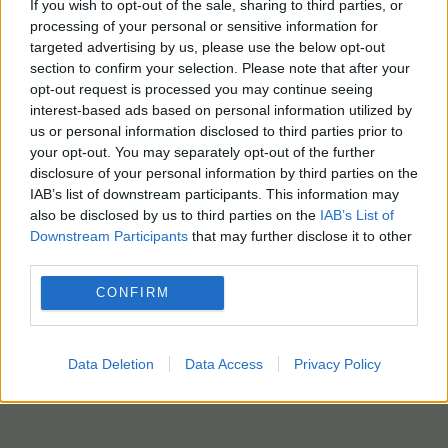
δυνατοτήτων στην αεροπορία.
If you wish to opt-out of the sale, sharing to third parties, or
processing of your personal or sensitive information for
Η εξαιρετικά μακριά, λεπτή μύτη του X-59 έχει
targeted advertising by us, please use the below opt-out
section to confirm your selection. Please note that after your
σχεδιαστεί για να ελαχιστοποιεί το κρουστικό
opt-out request is processed you may continue seeing
κύμα και θα μπορούσε να επιτρέψει εμπορικές
interest-based ads based on personal information utilized by
εσωτερικές πτήσεις πάνω από την ξηρά,
us or personal information disclosed to third parties prior to
ταχύτερες από τον ήχο. Αυτό θα σήμαινε ότι οι
your opt-out. You may separately opt-out of the further
επιβάτες θα μπορούσαν, για παράδειγμα, να
disclosure of your personal information by third parties on the
IAB’s list of downstream participants. This information may
φτάσουν από το Λος Άντζελες στη Νέα Υόρκη σε
also be disclosed by us to third parties on the
IAB’s List of
λιγότερο από τρεις ώρες (σε σύγκριση με τον
Downstream Participants
that may further disclose it to other
τρέχοντα χρόνο πτήσης πέντε έως έξι ωρών).
third parties.
Δείτε ΒΙΝΤΕΟ
ΕΔΩ
,
ΕΔΩ
και
ΕΔΩ
CONFIRM
photo: ΑΠΕ-ΜΠΕ-EPA-EPA
Data Deletion
Data Access
Privacy Policy