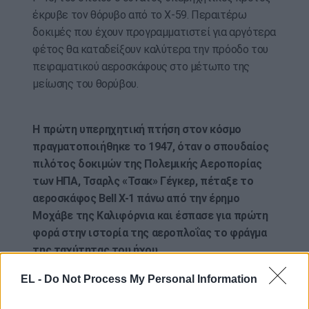
έκρυβε τον θόρυβο από το X-59. Περαιτέρω
δοκιμές που έχουν προγραμματιστεί για αργότερα
φέτος θα καταδείξουν καλύτερα την πρόοδο του
πειραματικού αεροσκάφους στο μέτωπο της
μείωσης του θορύβου.
Η πρώτη υπερηχητική πτήση στον κόσμο
πραγματοποιήθηκε το 1947, όταν ο σπουδαίος
πιλότος δοκιμών της Πολεμικής Αεροπορίας
των ΗΠΑ, Τσαρλς «Τσακ» Γέγκερ, πέταξε το
αεροσκάφος Bell X-1 πάνω από την έρημο
Μοχάβε της Καλιφόρνια και έσπασε για πρώτη
φορά στην ιστορία της αεροπλοΐας το φράγμα
της ταχύτητας του ήχου.
Ο Γέγκερ οδήγησε το αεροσκάφος με ταχύτητα
EL -
Do Not Process My Personal Information
1,06 Μαχ, ανοίγοντας ένα νέο σύνορο