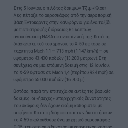
Στις 5 Ιουνίου, ο πιλότος δοκιμών Τζιμ «Κλου»
Λες πέταξε το αεροσκάφος από την αεροπορική
βάση Έντουαρντς στην Καλιφόρνια για ένα ταξίδι
μετ’ επιστροφής διάρκειας 81 λεπτών,
ανακοίνωσε η NASA σε ανακοίνωσή της. Κατά τη
διάρκεια αυτού του χρόνου, το X-59 έφτασε σε
ταχύτητα Mach 1,1 — 713 mph (1.147 km/h) — σε
υψόμετρο 43.400 ποδιών (13.200 μέτρων). Στη
συνέχεια, σε μια επόμενη δοκιμή στις 12 Ιουνίου,
το X-59 έφτασε σε Mach 1,4 (περίπου 924 mph) σε
υψόμετρο 55.000 ποδιών (16.700 μ.).
Ωστόσο, παρά την επιτυχία σε αυτές τις βασικές
δοκιμές, οι «ήσυχες» υπερηχητικές δυνατότητες
του σκάφους δεν έχουν ακόμη καθοριστεί με
σαφήνεια. Κατά τη διάρκεια και των δύο πτήσεων,
το X-59 ακολουθούσε ένα μαχητικό αεροσκάφος
F-15, του οποίου ο δυνατός υπερηχητικός κρότος