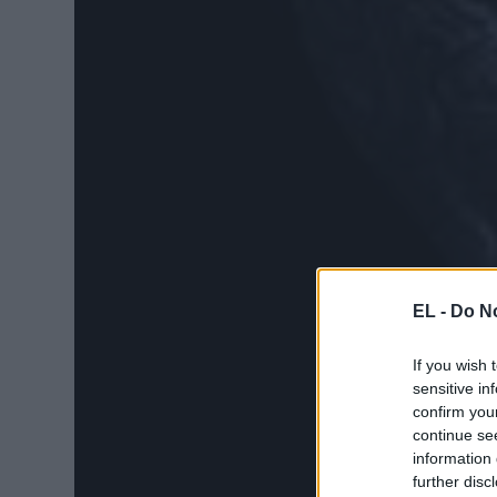
EL -
Do No
If you wish 
sensitive in
confirm you
continue se
information 
further disc