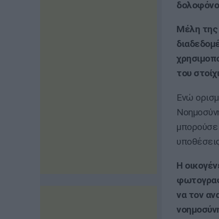
δολοφόνο 
Μέλη της 
διαδεδομέ
χρησιμοπο
του στοίχ
Ενώ ορισμ
Νοημοσύνη
μπορούσε 
υποθέσεις
Η οικογέν
φωτογραφί
να τον αν
νοημοσύνη