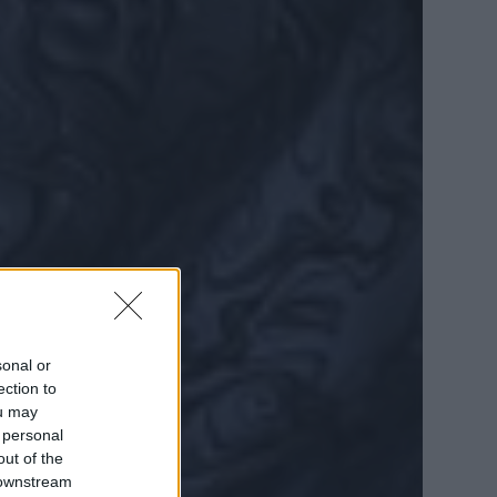
sonal or
ection to
ou may
 personal
out of the
 downstream