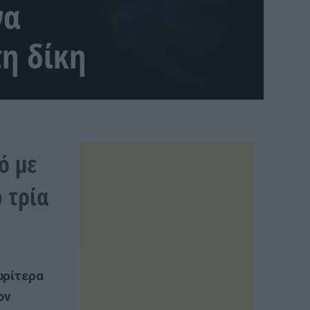
να
η δίκη
ό με
 τρία
ωρίτερα
ον