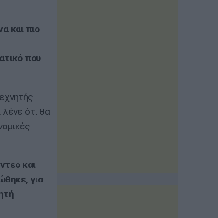
α και πιο
τατικό που
Τεχνητής
 λένε ότι θα
 νομικές
ντεο και
ώθηκε, για
νητή