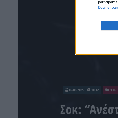
participants
Downstream 
05-08-2025
10:12
SCIE-
Σοκ: “Ανέσ