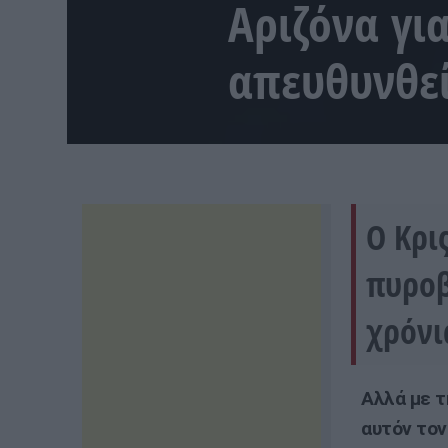
Αριζόνα γι
απευθυνθεί
Ο Κρι
πυροβ
χρόνι
Αλλά με τ
αυτόν τον