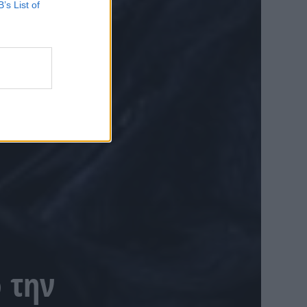
B’s List of
 την