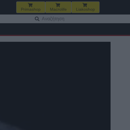
Primashop
Macrolife
Liakoshop
Αναζήτηση
για: