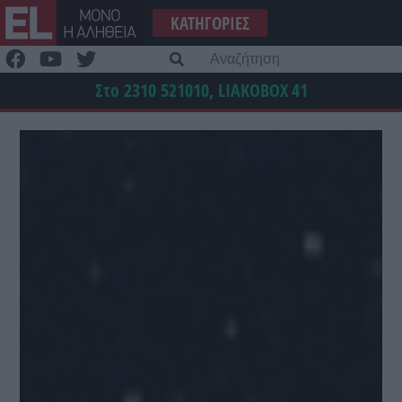
Μετάβαση
ΚΑΤΗΓΟΡΊΕΣ
στο
περιεχόμενο
Α
γι
Στο 2310 521010, LIAKOBOX
41