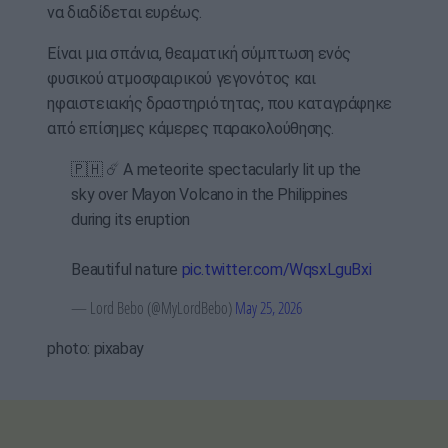
να διαδίδεται ευρέως.
Είναι μια σπάνια, θεαματική σύμπτωση ενός
φυσικού ατμοσφαιρικού γεγονότος και
ηφαιστειακής δραστηριότητας, που καταγράφηκε
από επίσημες κάμερες παρακολούθησης.
🇵🇭 ☄️ A meteorite spectacularly lit up the
sky over Mayon Volcano in the Philippines
during its eruption
Beautiful nature
pic.twitter.com/WqsxLguBxi
— Lord Bebo (@MyLordBebo)
May 25, 2026
photo: pixabay