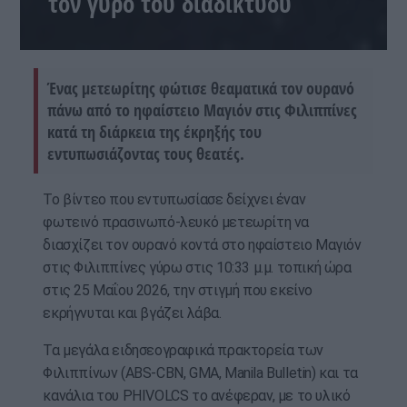
τον γύρο του διαδικτύου
Ένας μετεωρίτης φώτισε θεαματικά τον ουρανό
πάνω από το ηφαίστειο Μαγιόν στις Φιλιππίνες
κατά τη διάρκεια της έκρηξής του
εντυπωσιάζοντας τους θεατές.
Το βίντεο που εντυπωσίασε δείχνει έναν
φωτεινό πρασινωπό-λευκό μετεωρίτη να
διασχίζει τον ουρανό κοντά στο ηφαίστειο Μαγιόν
στις Φιλιππίνες γύρω στις 10:33 μ.μ. τοπική ώρα
στις 25 Μαΐου 2026, την στιγμή που εκείνο
εκρήγνυται και βγάζει λάβα.
Τα μεγάλα ειδησεογραφικά πρακτορεία των
Φιλιππίνων (ABS-CBN, GMA, Manila Bulletin) και τα
κανάλια του PHIVOLCS το ανέφεραν, με το υλικό