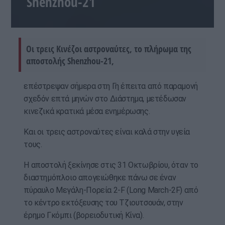
Shenzhou-21
Οι τρεις Κινέζοι αστροναύτες, το πλήρωμα της
αποστολής Shenzhou-21,
επέστρεψαν σήμερα στη Γη έπειτα από παραμονή
σχεδόν επτά μηνών στο Διάστημα, μετέδωσαν
κινεζικά κρατικά μέσα ενημέρωσης.
Και οι τρεις αστροναύτες είναι καλά στην υγεία
τους.
Η αποστολή ξεκίνησε στις 31 Οκτωβρίου, όταν το
διαστημόπλοιο απογειώθηκε πάνω σε έναν
πύραυλο Μεγάλη-Πορεία 2-F (Long March-2F) από
το κέντρο εκτόξευσης του Τζιουτσουάν, στην
έρημο Γκόμπι (βορειοδυτική Κίνα).