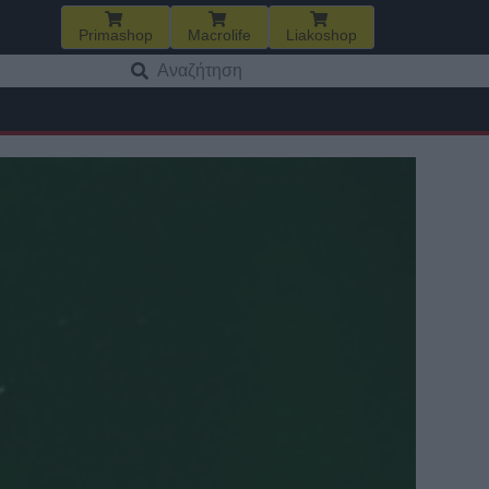
Primashop
Macrolife
Liakoshop
Αναζήτηση
για: