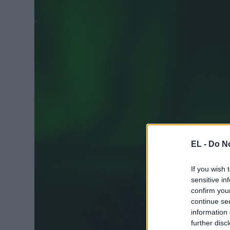
EL -
Do No
If you wish 
sensitive in
confirm you
continue se
information 
further disc