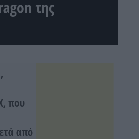
ragon της
,
X, που
μετά από