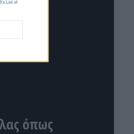
B’s List of
έλας όπως