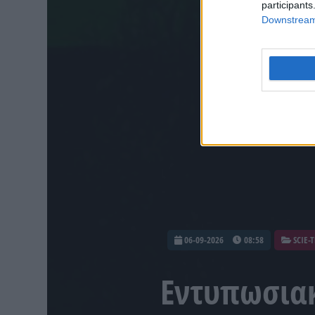
participants
Downstream 
06-09-2026
08:58
SCIE-
Εντυπωσιακ