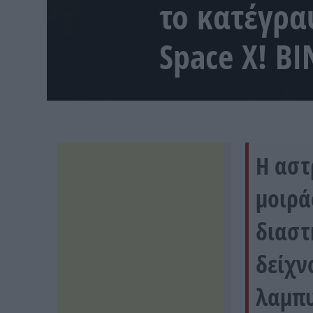
το κατέγρα
Space X! Β
Η αστ
μοιρά
διαστ
δείχν
λαμπυ