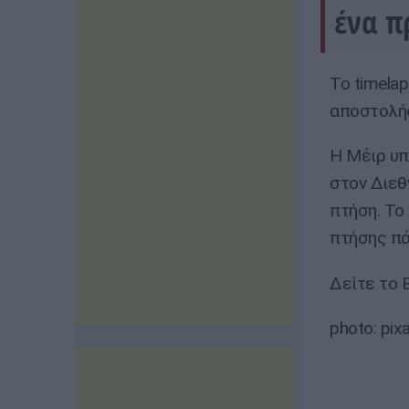
ένα π
Το timela
αποστολής
Η Μέιρ υπ
στον Διεθ
πτήση. Το
πτήσης πά
Δείτε το
photo: pix