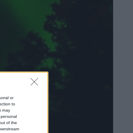
sonal or
ection to
ou may
 personal
out of the
 downstream