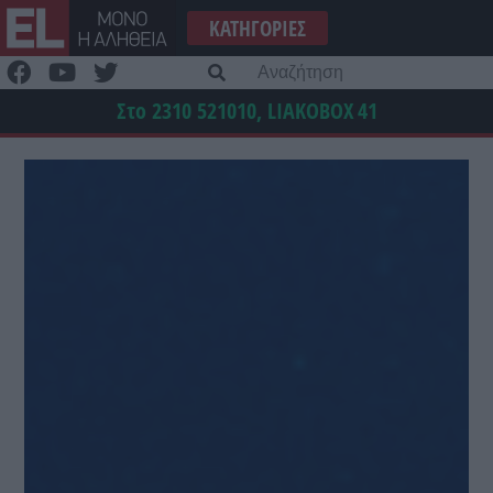
Μετάβαση
ΚΑΤΗΓΟΡΊΕΣ
στο
περιεχόμενο
Α
γι
Στο 2310 521010, LIAKOBOX
41