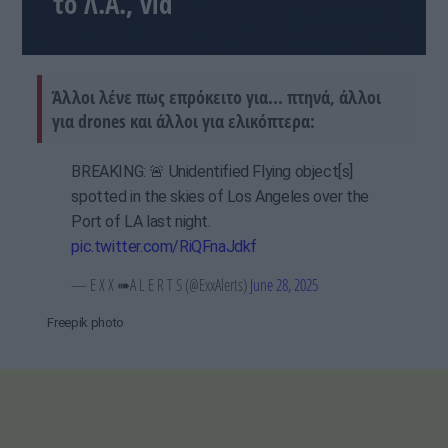
το Λ.Α., vid
Άλλοι λένε πως επρόκειτο για... πτηνά, άλλοι
για drones και άλλοι για ελικόπτερα:
BREAKING: 🚨 Unidentified Flying object[s]
spotted in the skies of Los Angeles over the
Port of LA last night.
pic.twitter.com/RiQFnaJdkf
— E X X ➠A L E R T S (@ExxAlerts)
June 28, 2025
Freepik photo