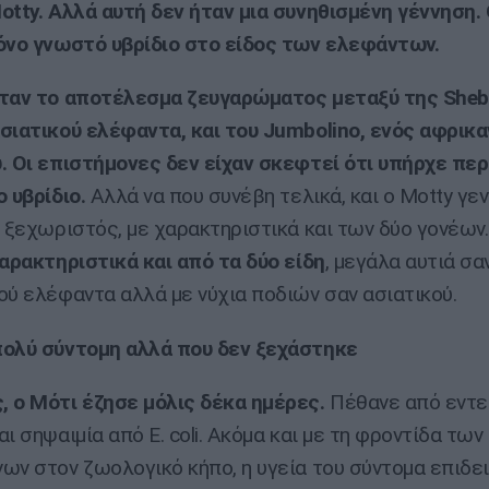
otty. Αλλά αυτή δεν ήταν μια συνηθισμένη γέννηση.
όνο γνωστό υβρίδιο στο είδος των ελεφάντων.
ταν το αποτέλεσμα ζευγαρώματος μεταξύ της Sheb
σιατικού ελέφαντα, και του Jumbolino, ενός αφρικα
. Οι επιστήμονες δεν είχαν σκεφτεί ότι υπήρχε πε
ο υβρίδιο.
Αλλά να που συνέβη τελικά, και ο Motty γε
ι ξεχωριστός, με χαρακτηριστικά και των δύο γονέων
χαρακτηριστικά και από τα δύο είδη
, μεγάλα αυτιά σα
ού ελέφαντα αλλά με νύχια ποδιών σαν ασιατικού.
ολύ σύντομη αλλά που δεν ξεχάστηκε
 ο Μότι έζησε μόλις δέκα ημέρες.
Πέθανε από εντε
ι σηψαιμία από E. coli. Ακόμα και με τη φροντίδα των
ων στον ζωολογικό κήπο, η υγεία του σύντομα επιδε