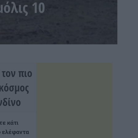
μόλις 10
 τον πιο
 κόσμος
νδίνο
τε κάτι
ρό ελέφαντα