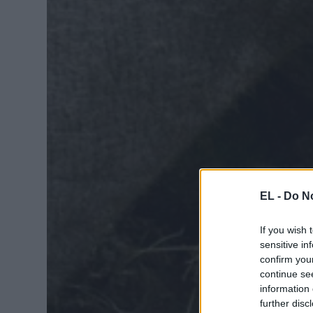
EL -
Do No
If you wish 
sensitive in
confirm you
continue se
information 
further disc