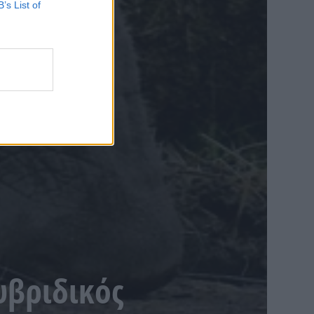
B’s List of
υβριδικός