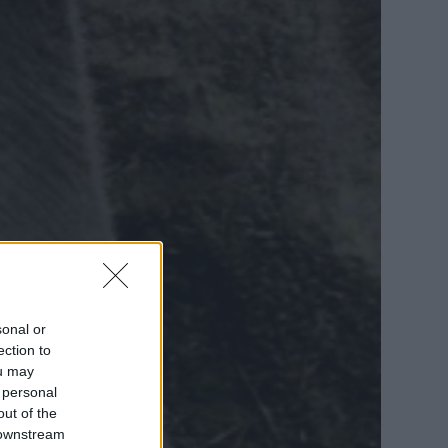
sonal or
ection to
ou may
 personal
out of the
 downstream