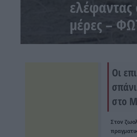
ελέφαντας 
μέρες – Φ
Οι επ
σπάνι
στο Μ
Στον ζωολ
πραγματικ