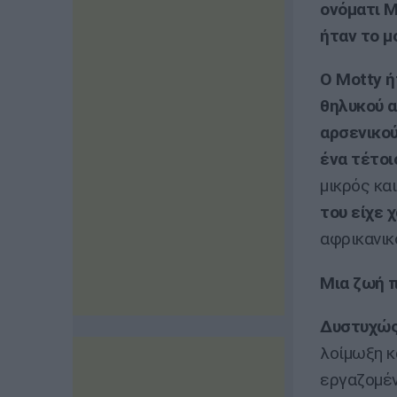
ονόματι M
ήταν το μ
Ο Motty ή
θηλυκού α
αρσενικού
ένα τέτοι
μικρός κα
του είχε 
αφρικανικ
Μια ζωή π
Δυστυχώς,
λοίμωξη κα
εργαζομέν