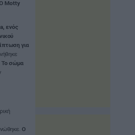
 O Motty
a, ενός
νικού
ρίπτωση για
ννήθηκε
.
Το σώμα
ν
ρική
ινώθηκε.
Ο