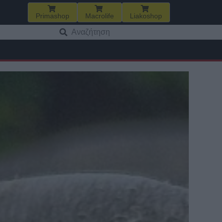
Primashop
Macrolife
Liakoshop
Αναζήτηση
για: