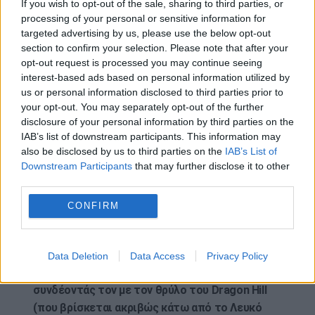
If you wish to opt-out of the sale, sharing to third parties, or
μπορούμε να δούμε στοιχεία του μνημείου να
processing of your personal or sensitive information for
αποκαθίστανται στην παλιά του αίγλη, θα
targeted advertising by us, please use the below opt-out
section to confirm your selection. Please note that after your
περιμένουμε με ανυπομονησία τα
opt-out request is processed you may continue seeing
αποτελέσματα της έρευνας για να δούμε ποιες
interest-based ads based on personal information utilized by
νέες πληροφορίες θα φέρει στο φως»
, είπε ο κ.
us or personal information disclosed to third parties prior to
Ντοντ.
your opt-out. You may separately opt-out of the further
disclosure of your personal information by third parties on the
IAB’s list of downstream participants. This information may
Τι είναι το Uffington White Horse;
also be disclosed by us to third parties on the
IAB’s List of
Downstream Participants
that may further disclose it to other
Πιστεύεται ότι δημιουργήθηκε μεταξύ 1740 και
third parties.
210 π.Χ
Ο σκοπός του παραμένει άγνωστος, με
CONFIRM
κάποιους να υποδηλώνουν ότι μπορεί να ήταν
εδαφικός δείκτης ή σύμβολο γονιμότητας.
Μερικοί πιστεύουν ότι η φιγούρα μπορεί να
Data Deletion
Data Access
Privacy Policy
αντιπροσωπεύει έναν δράκο, δυνητικά
συνδέοντάς τον με τον θρύλο του Dragon Hill
(που βρίσκεται ακριβώς κάτω από το Λευκό