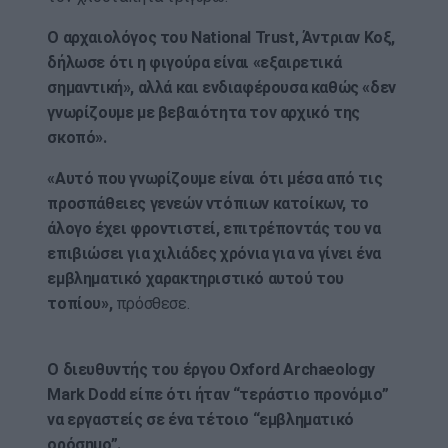
Ο αρχαιολόγος του National Trust, Άντριαν Κοξ,
δήλωσε ότι η φιγούρα είναι «εξαιρετικά
σημαντική», αλλά και ενδιαφέρουσα καθώς «δεν
γνωρίζουμε με βεβαιότητα τον αρχικό της
σκοπό».
«Αυτό που γνωρίζουμε είναι ότι μέσα από τις
προσπάθειες γενεών ντόπιων κατοίκων, το
άλογο έχει φροντιστεί, επιτρέποντάς του να
επιβιώσει για χιλιάδες χρόνια για να γίνει ένα
εμβληματικό χαρακτηριστικό αυτού του
τοπίου»,
πρόσθεσε.
Ο διευθυντής του έργου Oxford Archaeology
Mark Dodd είπε ότι ήταν “τεράστιο προνόμιο”
να εργαστείς σε ένα τέτοιο “εμβληματικό
ορόσημο”.