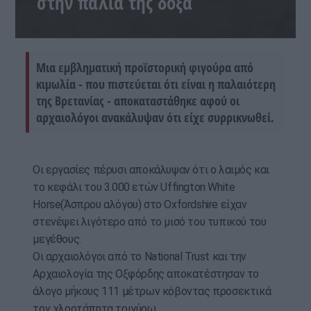
στην παλιά της δόξα
Μια εμβληματική προϊστορική φιγούρα από
κιμωλία - που πιστεύεται ότι είναι η παλαιότερη
της Βρετανίας - αποκαταστάθηκε αφού οι
αρχαιολόγοι ανακάλυψαν ότι είχε συρρικνωθεί.
Οι εργασίες πέρυσι αποκάλυψαν ότι ο λαιμός και
το κεφάλι του 3.000 ετών Uffington White
Horse(Άσπρου αλόγου) στο Oxfordshire είχαν
στενέψει λιγότερο από το μισό του τυπικού του
μεγέθους.
Οι αρχαιολόγοι από το National Trust και την
Αρχαιολογία της Οξφόρδης αποκατέστησαν το
άλογο μήκους 111 μέτρων κόβοντας προσεκτικά
τον χλοοτάπητα τριγύρω.