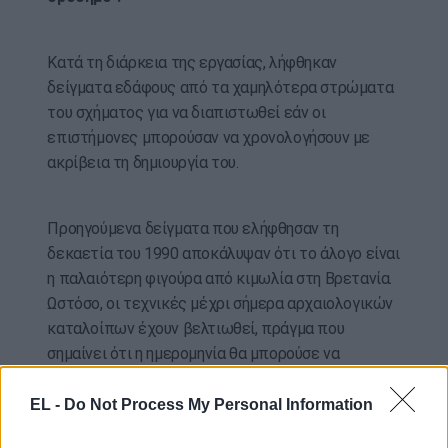
Κατά τη διάρκεια της εργασίας, λήφθηκαν
δείγματα εδάφους από τα χαμηλότερα στρώματα
του σχήματος για να διαπιστωθεί εάν οι
επιστήμονες μπορούσαν να χρονολογήσουν με
ακρίβεια τη δημιουργία του.
Προηγούμενα δείγματα που ελήφθησαν τη
δεκαετία του 1990 αποκάλυψαν ότι το άλογο είναι
η παλαιότερη φιγούρα από κιμωλία στη Βρετανία.
Ωστόσο, οι τεχνικές μέχρι σήμερα αρχαιολογικών
καταλοίπων έχουν βελτιωθεί, πράγμα που
σημαίνει ότι η ημερομηνία θα μπορούσε να
βελτιωθεί περαιτέρω, είπε η αρχαιολογική ομάδα.
EL -
Do Not Process My Personal Information
«Τώρα η σκληρή δουλειά έχει ολοκληρωθεί και