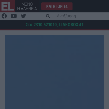
Μετάβαση
ΚΑΤΗΓΟΡΊΕΣ
στο
περιεχόμενο
Α
γι
Στο 2310 521010, LIAKOBOX
41