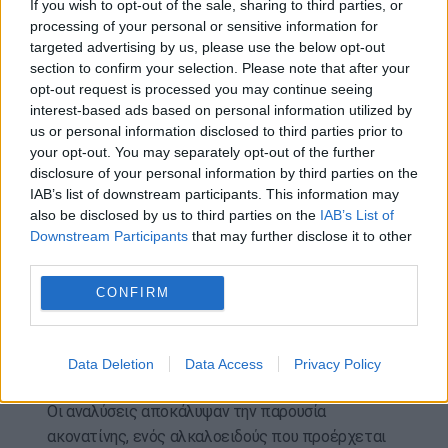
Η μικροσκοπία SRS, μια προηγμένη οπτική
If you wish to opt-out of the sale, sharing to third parties, or
processing of your personal or sensitive information for
τεχνολογία που επιτρέπει την αναγνώριση της
targeted advertising by us, please use the below opt-out
σύστασης των υλικών και τη χαρτογράφηση της
section to confirm your selection. Please note that after your
κατανομής τους χωρίς να προκαλεί ζημιά στα
opt-out request is processed you may continue seeing
αντικείμενα, έλυσε το διπλό πρόβλημα της
interest-based ads based on personal information utilized by
έλλειψης επαρκούς δείγματος και της ανάγκης
us or personal information disclosed to third parties prior to
your opt-out. You may separately opt-out of the further
διατήρησης του αρχαιολογικού πλαισίου.
disclosure of your personal information by third parties on the
IAB’s list of downstream participants. This information may
Ο συν-συγγραφέας της μελέτης, καθηγητής
also be disclosed by us to third parties on the
IAB’s List of
Congcang Zhao
, εξήγησε ότι αυτή η τεχνική
Downstream Participants
that may further disclose it to other
προσέγγιση είναι ιδιαίτερα κατάλληλη για να
third parties.
ξεπεράσει τις δυσκολίες που ιστορικά περιόριζαν
CONFIRM
τη μελέτη ιατρικών καταλοίπων σε αρχαίους
πολιτισμούς, όπου οι συνήθεις μέθοδοι χημικής
ανάλυσης απαιτούν ποσότητες ουσίας που σπάνια
Data Deletion
Data Access
Privacy Policy
διασώζονται ύστερα από χιλιετίες.
Οι αναλύσεις αποκάλυψαν την παρουσία
ακονατίνης, ενός αλκαλοειδούς που προέρχεται