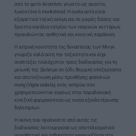
από το φυτό Aconitum, γνωστό ως ακονίτο,
λυκοκτόνο ή monkshood. Η ουσία αυτή είναι
εξαιρετικά τοξική ακόμη και σε μικρές δόσεις και
δρα στα κανάλια νατρίου των νευρικών κυττάρων,
προκαλώντας αισθητική και κινητική παράλυση.
Η ιατρική κοινότητα της δυναστείας των Μινγκ
γνώριζε καλά αυτή την τοξικότητα και είχε
αναπτύξει τουλάχιστον τρεις διαδικασίες για τη
μείωσή της: βράσιμο σε ξύδι, θερμική επεξεργασία
και αποτοξίνωση μέσω προσθήκης φασολιών
mung (Vigna radiata), ενός οσπρίου που
χρησιμοποιούνταν ευρέως στην παραδοσιακή
κινεζική φαρμακοποιία ως ουσία εξουδετέρωσης
δηλητηρίων.
Η σκόνη που προέκυπτε από αυτές τις
διαδικασίες λειτουργούσε ως αποτελεσματικό
αναισθητικό και πιθανότατα εφαρμοζόταν στο