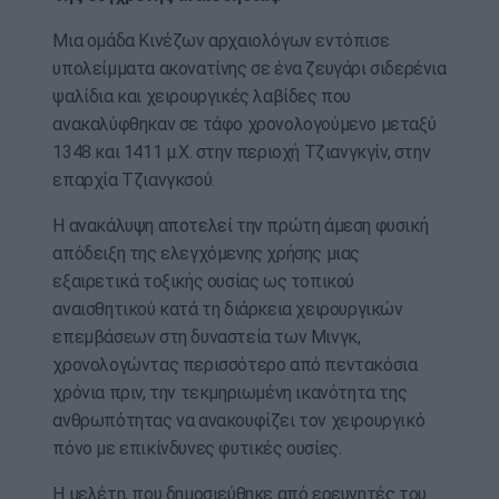
Μια ομάδα Κινέζων αρχαιολόγων εντόπισε
υπολείμματα ακονατίνης σε ένα ζευγάρι σιδερένια
ψαλίδια και χειρουργικές λαβίδες που
ανακαλύφθηκαν σε τάφο χρονολογούμενο μεταξύ
1348 και 1411 μ.Χ. στην περιοχή Τζιανγκγίν, στην
επαρχία Τζιανγκσού.
Η ανακάλυψη αποτελεί την πρώτη άμεση φυσική
απόδειξη της ελεγχόμενης χρήσης μιας
εξαιρετικά τοξικής ουσίας ως τοπικού
αναισθητικού κατά τη διάρκεια χειρουργικών
επεμβάσεων στη δυναστεία των Μινγκ,
χρονολογώντας περισσότερο από πεντακόσια
χρόνια πριν, την τεκμηριωμένη ικανότητα της
ανθρωπότητας να ανακουφίζει τον χειρουργικό
πόνο με επικίνδυνες φυτικές ουσίες.
Η μελέτη, που δημοσιεύθηκε από ερευνητές του