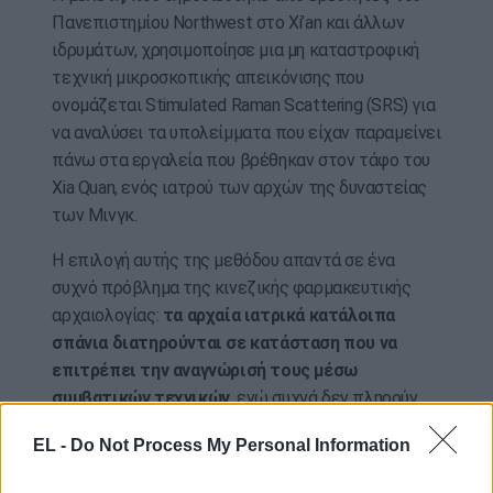
Πανεπιστημίου Northwest στο Xi’an και άλλων
ιδρυμάτων, χρησιμοποίησε μια μη καταστροφική
τεχνική μικροσκοπικής απεικόνισης που
ονομάζεται Stimulated Raman Scattering (SRS) για
να αναλύσει τα υπολείμματα που είχαν παραμείνει
πάνω στα εργαλεία που βρέθηκαν στον τάφο του
Xia Quan, ενός ιατρού των αρχών της δυναστείας
των Μινγκ.
Η επιλογή αυτής της μεθόδου απαντά σε ένα
συχνό πρόβλημα της κινεζικής φαρμακευτικής
αρχαιολογίας:
τα αρχαία ιατρικά κατάλοιπα
σπάνια διατηρούνται σε κατάσταση που να
επιτρέπει την αναγνώρισή τους μέσω
συμβατικών τεχνικών
, ενώ συχνά δεν πληρούν
τις ελάχιστες απαιτήσεις δείγματος που
EL -
Do Not Process My Personal Information
απαιτούν τα συνήθη πρωτόκολλα ανάλυσης.