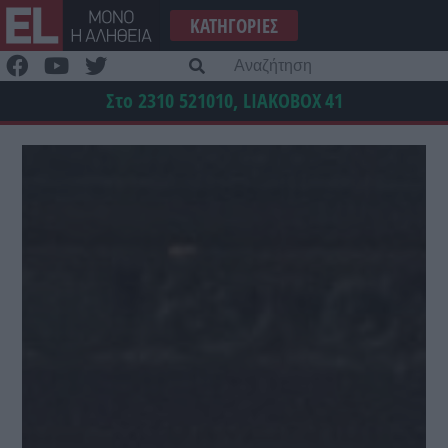
Μετάβαση
ΚΑΤΗΓΟΡΊΕΣ
στο
περιεχόμενο
Α
γι
Στο 2310 521010, LIAKOBOX
41