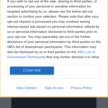
If you wish to opt-out of the sale, sharing to third parties, or
processing of your personal or sensitive information for
Αυτή είναι η δεύτερη φορά σε λίγους μήνες που η
targeted advertising by us, please use the below opt-out
Αθήνα συνδέει το όνομά της με το δυστοπικό
section to confirm your selection. Please note that after your
σχέδιο των
«πόλεων των 15 λεπτών ΜΕ ΤΑ
opt-out request is processed you may continue seeing
ΠΟΔΙΑ»
, τις…πράσινες φυλακές δηλαδή των
interest-based ads based on personal information utilized by
ανθρώπων, αφού προοδευτικά κανείς δεν θα
us or personal information disclosed to third parties prior to
your opt-out. You may separately opt-out of the further
επιτρέπεται να βγει από αυτές!!
disclosure of your personal information by third parties on the
IAB’s list of downstream participants. This information may
«
Είναι μία πόλη στην οποία μπορεί κανείς να έχει
also be disclosed by us to third parties on the
IAB’s List of
πρόσβαση σε βασικές υπηρεσίες, υγεία, παιδεία,
Downstream Participants
that may further disclose it to other
πάρκα, χώρος για παιχνίδι, σχολεία, σε 15 λεπτά
third parties.
με τα πόδια και με το ποδήλατο.
Η αλλαγή πρέπει
CONFIRM
να γίνει άμεσα. ΔΕΝ ΥΠΑΡΧΕΙ ΧΡΟΝΟΣ»
, θυμίζουμε
πως
είχε πει προεκλογικά
ο Χάρης Δούκας:
Data Deletion
Data Access
Privacy Policy