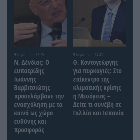
9 Αυγούστου - 15:25
9 Αυγούστου - 14:41
Ν. Δένδιας: Ο
Θ. Κοντογεώργης
ευπατρίδης
για πυρκαγιές: Στο
Ιωάννης
επίκεντρο της
Βαρβιτσιώτης
κλιματικής κρίσης
προσελάμβανε την
η Μεσόγειος –
ενασχόληση με τα
Δείτε τι συνέβη σε
κοινά ως χώρο
Γαλλία και Ισπανία
ευθύνης και
προσφοράς