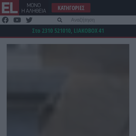
Μετάβαση
ΚΑΤΗΓΟΡΊΕΣ
στο
περιεχόμενο
Α
γι
Στο 2310 521010, LIAKOBOX
41