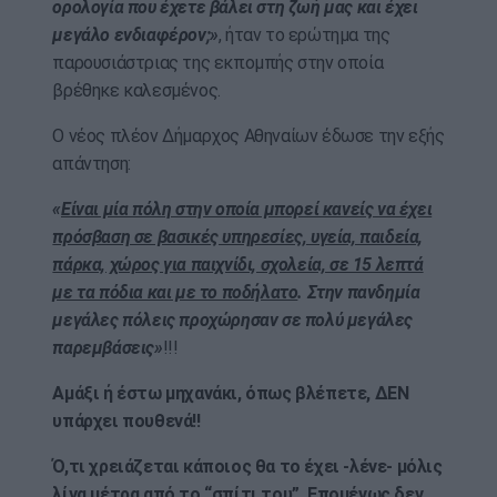
ορολογία που έχετε βάλει στη ζωή μας και έχει
μεγάλο ενδιαφέρον;»
, ήταν το ερώτημα της
παρουσιάστριας της εκπομπής στην οποία
βρέθηκε καλεσμένος.
Ο νέος πλέον Δήμαρχος Αθηναίων έδωσε την εξής
απάντηση:
«
Είναι μία πόλη στην οποία μπορεί κανείς να έχει
πρόσβαση σε βασικές υπηρεσίες, υγεία, παιδεία,
πάρκα, χώρος για παιχνίδι, σχολεία, σε 15 λεπτά
με τα πόδια και με το ποδήλατο
. Στην πανδημία
μεγάλες πόλεις προχώρησαν σε πολύ μεγάλες
παρεμβάσεις»
!!!
Αμάξι ή έστω μηχανάκι, όπως βλέπετε, ΔΕΝ
υπάρχει πουθενά!!
Ό,τι χρειάζεται κάποιος θα το έχει -λένε- μόλις
λίγα μέτρα από το “σπίτι του”. Επομένως δεν