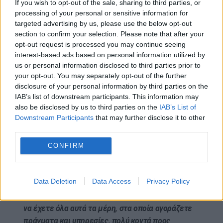
If you wish to opt-out of the sale, sharing to third parties, or
processing of your personal or sensitive information for
Είναι όμως άραγε τόσο…αθώες και
targeted advertising by us, please use the below opt-out
section to confirm your selection. Please note that after your
«επωφελείς» αυτές οι πόλεις ή γειτονιές όπως
opt-out request is processed you may continue seeing
μας τις παρουσιάζουν;;;
interest-based ads based on personal information utilized by
us or personal information disclosed to third parties prior to
Επρόκειτο για φυλακές και μάλιστα όχι…
your opt-out. You may separately opt-out of the further
πολυτελείας, από τις οποίες δεν θα μπορεί να
disclosure of your personal information by third parties on the
φεύγει κανείς και στις οποίες κουμάντο θα
IAB’s list of downstream participants. This information may
κάνουν οι συμμορίες!!
also be disclosed by us to third parties on the
IAB’s List of
Downstream Participants
that may further disclose it to other
Για το θέμα είχε προειδοποιήσει η Γερμανίδα
third parties.
ευρωβουλευτή, Christine Anderson, και το βίντεο
CONFIRM
είχε εξασφαλίσει να το έχει μεταφρασμένο το ΕΛ:
«Τώρα αυτό που θέλουν είναι αυτές οι πόλεις των
Data Deletion
Data Access
Privacy Policy
15 λεπτών. Μην παρασυρθείτε, δεν το κάνουν για
την ευκολία σας. Δεν είναι ότι θέλουν να μπορείτε
να έχετε όλα αυτά τα μέρη, στα οποία αγοράζετε
πράγματα και υπηρεσίες, πολύ κοντά προς