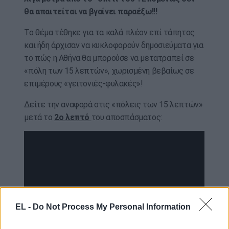
θα απαιτείται να βγαίνει παραέξω!!!
Το θέμα τέθηκε για τα καλά πλέον επί τάπητος
και ήδη άρχισαν να κυκλοφορούν δημοσιεύματα για
το πώς η Αθήνα θα μπορούσε να μετατραπεί σε
«πόλη των 15 λεπτών», χωρισμένη βεβαίως σε
επιμέρους «γειτονιές-φυλακές»!
Δείτε την αναφορά στις «πόλεις των 15 λεπτών»
μετά το
2ο λεπτό
του αποσπάσματος:
EL -
Do Not Process My Personal Information