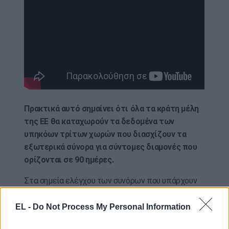
Πρακτικά αυτό σημαίνει ότι όλα τα κράτη μέλη
της ΕΕ θα καταχωρούν τα δεδομένα των
υπηκόων τρίτων χωρών που διασχίζουν τα
εξωτερικά σύνορα για σύντομες διαμονές που
ορίζονται σε 90 ημέρες.
Στα σημεία ελέγχου των συνόρων που υπάρχουν
συστήματα για την ηλεκτρονική καταχώρηση, οι
υπήκοοι τρίτων χωρών
έχουν τα δεδομένα του
EL -
Do Not Process My Personal Information
διαβατηρίου τους, τα βιομετρικά δεδομένα,