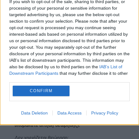
εικόνα προσώπου και δακτυλικά αποτυπώματα
If you wish to opt-out of the sale, sharing to third parties, or
processing of your personal or sensitive information for
και τα δεδομένα εισόδου και εξόδου
targeted advertising by us, please use the below opt-out
καταχωρημένα στο σύστημα.
section to confirm your selection. Please note that after your
opt-out request is processed you may continue seeing
Σύμφωνα με όσα ανακοινώθηκαν επίσημα από την
interest-based ads based on personal information utilized by
Ε.Ε.:
us or personal information disclosed to third parties prior to
your opt-out. You may separately opt-out of the further
Το EES θα αποθηκεύει διαφορετικά βιομετρικά
disclosure of your personal information by third parties on the
αναγνωριστικά στοιχεία ανάλογα με το αν
IAB’s list of downstream participants. This information may
χρειάζεστε ή όχι θεώρηση βραχείας παραμονής.
also be disclosed by us to third parties on the
IAB’s List of
Downstream Participants
that may further disclose it to other
Χρειάζεστε θεώρηση βραχείας παραμονής για να
third parties.
ταξιδέψετε στις ευρωπαϊκές χώρες που
CONFIRM
χρησιμοποιούν το EES;
Στην περίπτωση αυτή, το σύστημα θα αποθηκεύσει
μόνο την εικόνα του προσώπου σας (τα δακτυλικά
Data Deletion
Data Access
Privacy Policy
σας αποτυπώματα είχαν ήδη καταχωριστεί όταν
υποβάλατε αίτηση θεώρησης).
Δεν χρειάζεται θεώρηση;