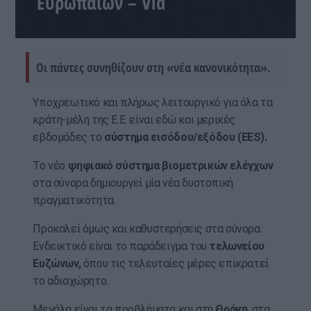
Ευρωπαίων – Vid
Οι πάντες συνηθίζουν στη «νέα κανονικότητα».
Υποχρεωτικό και πλήρως λειτουργικό για όλα τα
κράτη-μέλη της Ε.Ε. είναι εδώ και μερικές
εβδομάδες το
σύστημα εισόδου/εξόδου (EES).
Το νέο
ψηφιακό σύστημα βιομετρικών ελέγχων
στα σύνορα δημιουργεί μία νέα δυστοπική
πραγματικότητα.
Προκαλεί όμως και καθυστερήσεις στα σύνορα.
Ενδεικτικό είναι το παράδειγμα του
τελωνείου
Ευζώνων,
όπου τις τελευταίες μέρες επικρατεί
το αδιαχώρητο.
Μεγάλα είναι τα προβλήματα και στη
Θράκη
, στα