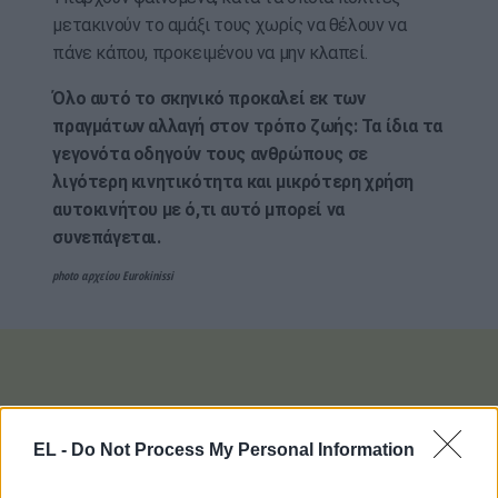
μετακινούν το αμάξι τους χωρίς να θέλουν να
πάνε κάπου, προκειμένου να μην κλαπεί.
Όλο αυτό το σκηνικό προκαλεί εκ των
πραγμάτων αλλαγή στον τρόπο ζωής: Τα ίδια τα
γεγονότα οδηγούν τους ανθρώπους σε
λιγότερη κινητικότητα και μικρότερη χρήση
αυτοκινήτου με ό,τι αυτό μπορεί να
συνεπάγεται.
photo αρχείου Eurokinissi
EL -
Do Not Process My Personal Information