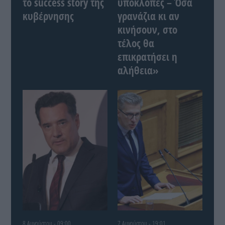
το success story της
υποκλοπές – Όσα
κυβέρνησης
γρανάζια κι αν
κινήσουν, στο
τέλος θα
επικρατήσει η
αλήθεια»
8 Αυγούστου - 09:00
7 Αυγούστου - 19:01