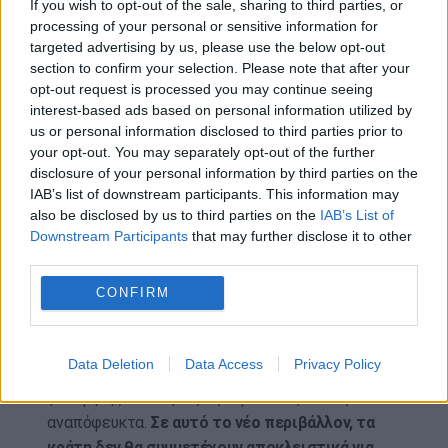
If you wish to opt-out of the sale, sharing to third parties, or
κυβερνοασφάλειας, υπογραμμίζοντας ότι
processing of your personal or sensitive information for
αποτελεί ολοένα και σημαντικότερο παράγοντα
targeted advertising by us, please use the below opt-out
στη νέα ψηφιακή πραγματικότητα.
section to confirm your selection. Please note that after your
opt-out request is processed you may continue seeing
Αναφερόμενος στην διαδικασία μετατροπής
interest-based ads based on personal information utilized by
χρηματοοικονομικών περιουσιακών στοιχείων
us or personal information disclosed to third parties prior to
your opt-out. You may separately opt-out of the further
σε tokens (tokenization), ο υπουργός
disclosure of your personal information by third parties on the
διευκρίνισε ότι «δεν πρόκειται για μια νέα
IAB’s list of downstream participants. This information may
κατηγορία επενδυτικών προϊόντων, αλλά για
also be disclosed by us to third parties on the
IAB’s List of
ένα νέο επίπεδο χρηματοοικονομικής
Downstream Participants
that may further disclose it to other
υποδομής που αναμένεται να μετασχηματίσει
third parties.
τον τρόπο λειτουργίας των αγορών».
CONFIRM
Όπως σημείωσε, καθώς θα αναπτύσσονται οι εν
λόγω καταθέσεις, τα επενδυτικά κεφάλαια και τα
Data Deletion
Data Access
Privacy Policy
υπόλοιπα χρηματοοικονομικά προϊόντα, η ζήτηση
για υψηλής ποιότητας εξασφαλίσεις θα αυξάνεται
αναπόφευκτα.
Σε αυτό το νέο περιβάλλον, τα
κράτη δεν θα συμμετέχουν αποκλειστικά για