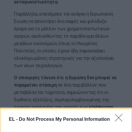
ανταγωνιστικότητα.
Παράλληλα, επεσήμανε την ανάγκη η Ευρωπαϊκή
Ένωση να αποκτήσει ένα σαφές και φιλόδοξο
όραμα για το μέλλον των χρηματοπιστωτικών
αγορών, ακολουθώντας το παράδειγμα άλλων
μεγάλων οικονομιών, όπως οι Ηνωμένες
Πολιτείες, οι οποίες έχουν ήδη παρουσιάσει
ολοκληρωμένες στρατηγικές για την αξιοποίηση
των νέων τεχνολογιών.
Ο υπουργός τόνισε ότι η Ευρώπη δεν μπορεί να
παραμείνει στάσιμη
σε ένα περιβάλλον που
μεταβάλλεται ταχύτατα, σημειώνοντας ότι οι
διεθνείς εξελίξεις, συμπεριλαμβανομένης της
ταχείας ανάπτυξης της αγοράς των
stablecoins
στις Ηνωμένες Πολιτείες, καθιστούν επιτακτική
EL -
Do Not Process My Personal Information
την ανάγκη επιτάχυνσης των ευρωπαϊκών
πρωτοβουλιών. Στάθηκε, επίσης, στη σημασία της