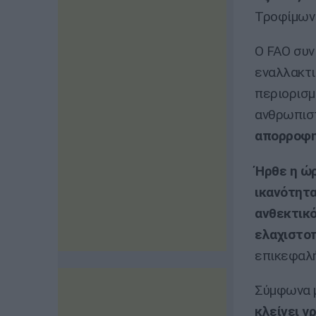
Τροφίμων 
Ο FAO συνι
εναλλακτι
περιορισμ
ανθρωπιστ
απορροφη
Ήρθε η ώρ
ικανότητ
ανθεκτικό
ελαχιστοπ
επικεφαλή
Σύμφωνα μ
κλείνει γ