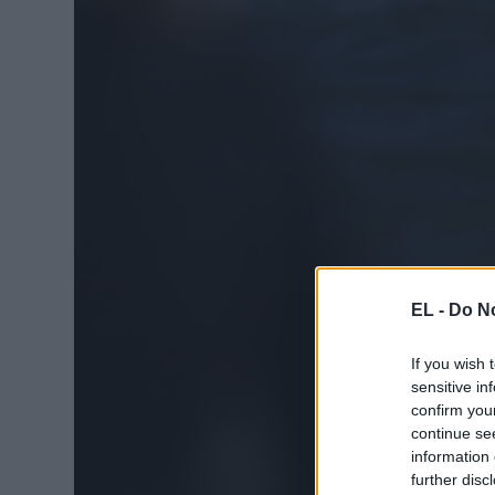
EL -
Do No
If you wish 
sensitive in
confirm you
continue se
information 
further disc