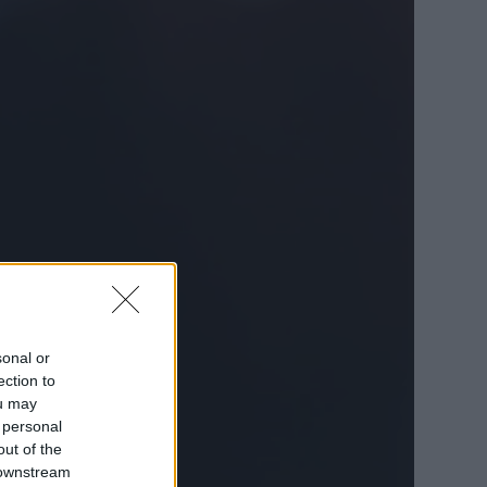
sonal or
ection to
ou may
 personal
out of the
 downstream