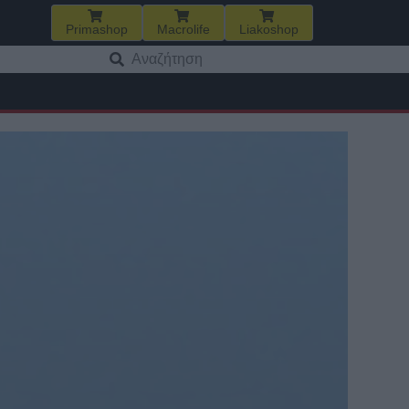
Primashop
Macrolife
Liakoshop
Αναζήτηση
για: