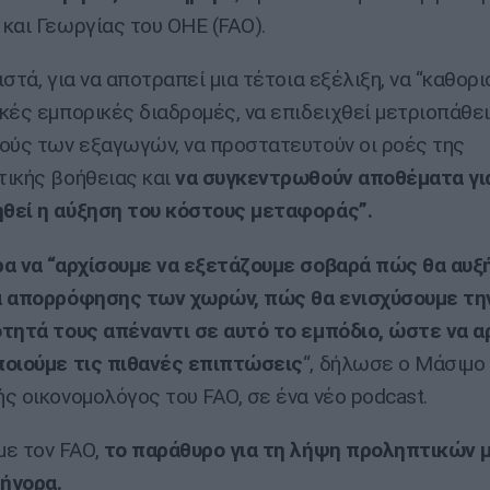
και Γεωργίας του ΟΗΕ (FAO).
στά, για να αποτραπεί μια τέτοια εξέλιξη, να “καθορ
κές εμπορικές διαδρομές, να επιδειχθεί μετριοπάθε
ούς των εξαγωγών, να προστατευτούν οι ροές της
ικής βοήθειας και
να συγκεντρωθούν αποθέματα γι
θεί η αύξηση του κόστους μεταφοράς”.
α να “αρχίσουμε να εξετάζουμε σοβαρά πώς θα αυξ
α απορρόφησης των χωρών, πώς θα ενισχύσουμε τη
τητά τους απέναντι σε αυτό το εμπόδιο, ώστε να α
οιούμε τις πιθανές επιπτώσεις
“, δήλωσε ο Μάσιμο
ς οικονομολόγος του FAO, σε ένα νέο podcast.
ε τον FAO,
το παράθυρο για τη λήψη προληπτικών 
ρήγορα.