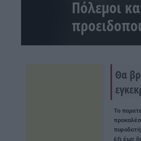
Πόλεμοι κα
προειδοποι
Θα βρ
εγκεκ
Το παρατε
προκαλέσε
πυροδοτήσ
έξι έως 