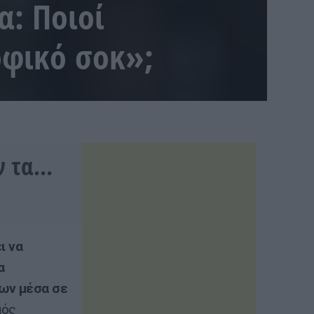
α: Ποιοί
οφικό σοκ»;
 τα...
ι να
α
μων μέσα σε
μός