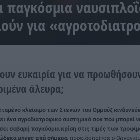
ι παγκόσμια ναυσιπλοΐ
ούν για «αγροτοδιατρ
ουν ευκαιρία για να προωθήσουν
ριμένα άλευρα;
ταμένο κλείσιμο των Στενών του Ορμούζ κινδυνεύε
ι ένα αγροδιατροφικό συστημικό σοκ που μπορεί ν
ει σοβαρή παγκόσμια κρίση στις τιμές των τροφί
δώδεκα μήνες από σήμερα
, προειδοποίησε ο Οργανισ