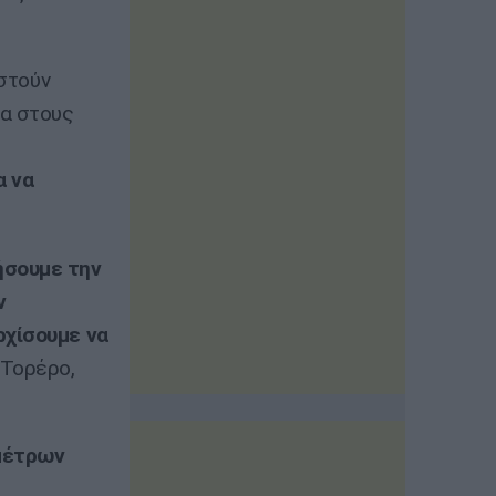
ιστούν
ια στους
α να
ήσουμε την
ν
ρχίσουμε να
 Τορέρο,
μέτρων