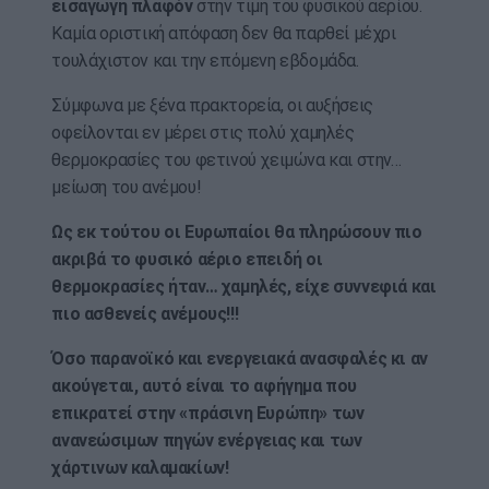
εισαγωγή πλαφόν
στην τιμή του φυσικού αερίου.
Καμία οριστική απόφαση δεν θα παρθεί μέχρι
τουλάχιστον και την επόμενη εβδομάδα.
Σύμφωνα με ξένα πρακτορεία, οι αυξήσεις
οφείλονται εν μέρει στις πολύ χαμηλές
θερμοκρασίες του φετινού χειμώνα και στην…
μείωση του ανέμου!
Ως εκ τούτου οι Ευρωπαίοι θα πληρώσουν πιο
ακριβά το φυσικό αέριο επειδή οι
θερμοκρασίες ήταν… χαμηλές, είχε συννεφιά και
πιο ασθενείς ανέμους!!!
Όσο παρανοϊκό και ενεργειακά ανασφαλές κι αν
ακούγεται, αυτό είναι το αφήγημα που
επικρατεί στην «πράσινη Ευρώπη» των
ανανεώσιμων πηγών ενέργειας και των
χάρτινων καλαμακίων!