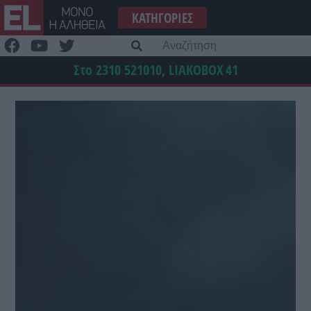
Μετάβαση
ΚΑΤΗΓΟΡΊΕΣ
στο
περιεχόμενο
Α
γι
Στο 2310 521010, LIAKOBOX
41