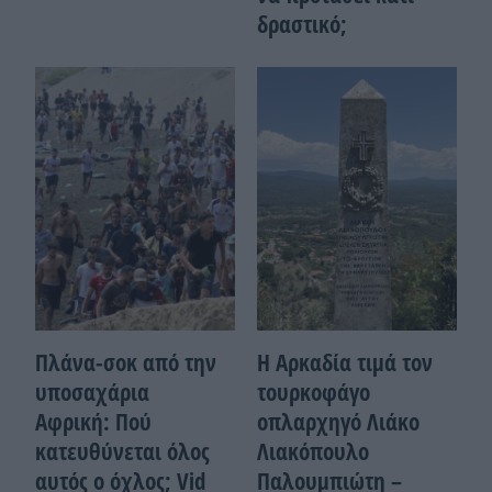
δραστικό;
Πλάνα-σοκ από την
Η Αρκαδία τιμά τον
υποσαχάρια
τουρκοφάγο
Αφρική: Πού
οπλαρχηγό Λιάκο
κατευθύνεται όλος
Λιακόπουλο
αυτός ο όχλος; Vid
Παλουμπιώτη –