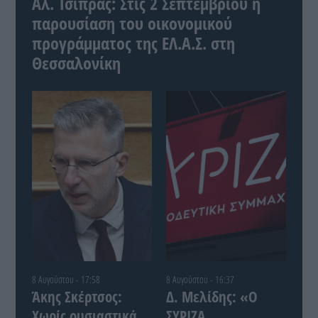
Αλ. Τσίπρας: Στις 2 Σεπτεμβρίου η
παρουσίαση του οικονομικού
προγράμματος της ΕΛ.Α.Σ. στη
Θεσσαλονίκη
8 Αυγούστου - 17:58
8 Αυγούστου - 16:37
Άκης Σκέρτσος:
Δ. Μελίδης: «Ο
Χωρίς ουσιαστικά
ΣΥΡΙΖΑ