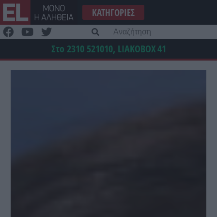
Μετάβαση
ΚΑΤΗΓΟΡΊΕΣ
στο
περιεχόμενο
Α
γι
Στο 2310 521010, LIAKOBOX
41