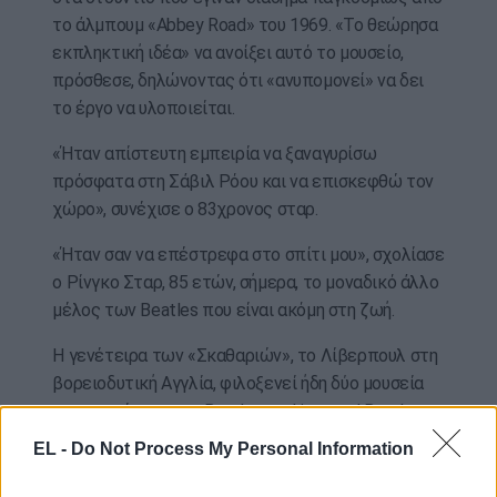
το άλμπουμ «Abbey Road» του 1969. «Το θεώρησα
εκπληκτική ιδέα» να ανοίξει αυτό το μουσείο,
πρόσθεσε, δηλώνοντας ότι «ανυπομονεί» να δει
το έργο να υλοποιείται.
«Ήταν απίστευτη εμπειρία να ξαναγυρίσω
πρόσφατα στη Σάβιλ Ρόου και να επισκεφθώ τον
χώρο», συνέχισε ο 83χρονος σταρ.
«Ήταν σαν να επέστρεφα στο σπίτι μου», σχολίασε
ο Ρίνγκο Σταρ, 85 ετών, σήμερα, το μοναδικό άλλο
μέλος των Beatles που είναι ακόμη στη ζωή.
Η γενέτειρα των «Σκαθαριών», το Λίβερπουλ στη
βορειοδυτική Αγγλία, φιλοξενεί ήδη δύο μουσεία
αφιερωμένα στους Beatles, τα Liverpool Beatles
Museum και The Beatles Story, όμως κανένα δεν
EL -
Do Not Process My Personal Information
το διαχειρίζεται επισήμως η Apple Corps.