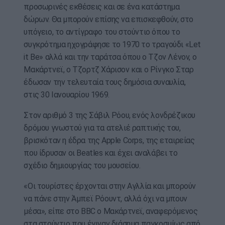
προσωρινές εκθέσεις και σε ένα κατάστημα
δώρων. Θα μπορούν επίσης να επισκεφθούν, στο
υπόγειο, το αντίγραφο του στούντιο όπου το
συγκρότημα ηχογράφησε το 1970 το τραγούδι «Let
it Be» αλλά και την ταράτσα όπου ο Τζον Λένον, ο
Μακάρτνεϊ, ο Τζορτζ Χάρισον και ο Ρίνγκο Σταρ
έδωσαν την τελευταία τους δημόσια συναυλία,
στις 30 Ιανουαρίου 1969.
Στον αριθμό 3 της Σάβιλ Ρόου, ενός λονδρέζικου
δρόμου γνωστού για τα ατελιέ ραπτικής του,
βρισκόταν η έδρα της Apple Corps, της εταιρείας
που ίδρυσαν οι Beatles και έχει αναλάβει το
σχέδιο δημιουργίας του μουσείου.
«Οι τουρίστες έρχονται στην Αγλλία και μπορούν
να πάνε στην Άμπεϊ Ρόουντ, αλλά όχι να μπουν
μέσα», είπε στο BBC ο Μακάρτνεϊ, αναφερόμενος
στα στούντιο που έγιναν διάσημα παγκοσμίως από