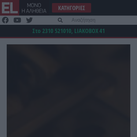
Μετάβαση
ΚΑΤΗΓΟΡΊΕΣ
στο
περιεχόμενο
Α
γι
Στο 2310 521010, LIAKOBOX
41