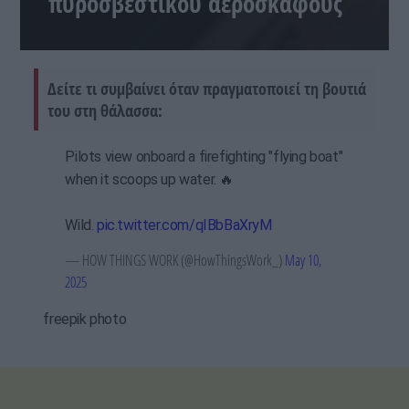
πυροσβεστικού αεροσκάφους
Δείτε τι συμβαίνει όταν πραγματοποιεί τη βουτιά
του στη θάλασσα:
Pilots view onboard a firefighting "flying boat"
when it scoops up water. 🔥
Wild.
pic.twitter.com/qIBbBaXryM
— HOW THINGS WORK (@HowThingsWork_)
May 10,
2025
freepik photo