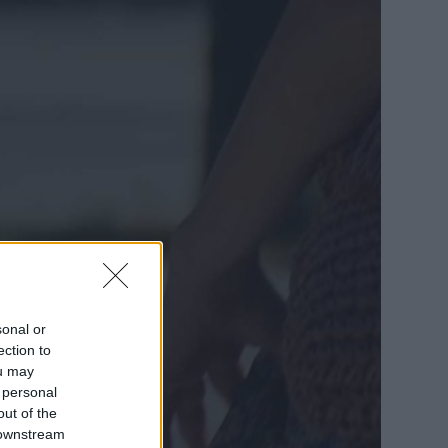
sonal or
ection to
ou may
 personal
out of the
 downstream