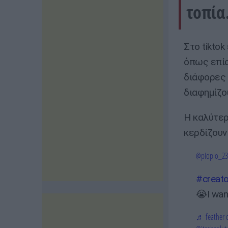
τοπία
Στο tiktok
όπως επίσ
διάφορες 
διαφημίζο
Η καλύτερ
κερδίζουν
@piopio_23
#creato
😭I wan
♬ feather 