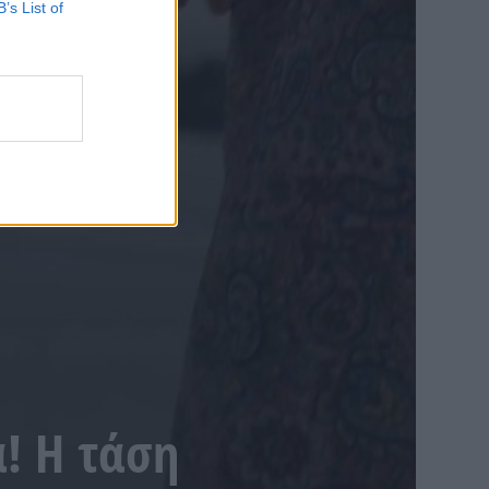
B’s List of
α! Η τάση