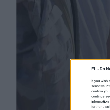
EL -
Do No
If you wish 
sensitive in
confirm you
continue se
information 
further disc