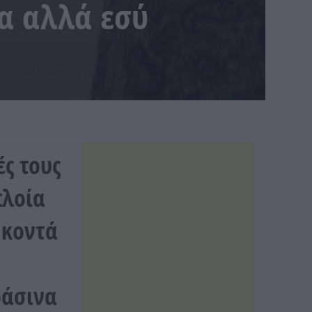
δα αλλά εσύ
ές τους
πλοία
 κοντά
ράσινα