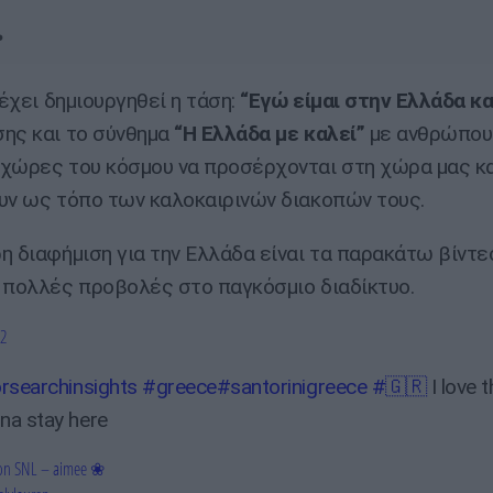
.
 έχει δημιουργηθεί η τάση:
“Εγώ είμαι στην Ελλάδα και
ης και το σύνθημα
“Η Ελλάδα με καλεί”
με ανθρώπου
χώρες του κόσμου να προσέρχονται στη χώρα μας κα
υν ως τόπο των καλοκαιρινών διακοπών τους.
η διαφήμιση για την Ελλάδα είναι τα παρακάτω βίντε
 πολλές προβολές στο παγκόσμιο διαδίκτυο.
2
rsearchinsights
#greece
#santorinigreece
#🇬🇷
I love t
na stay here
on SNL – aimee ❀