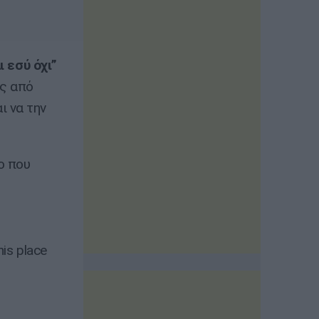
 εσύ όχι”
ς από
ι να την
ο που
his place