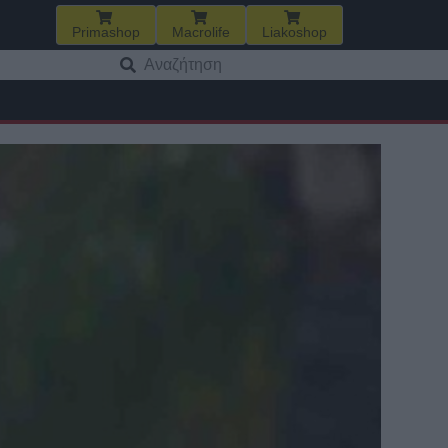
Primashop
Macrolife
Liakoshop
Αναζήτηση
για: