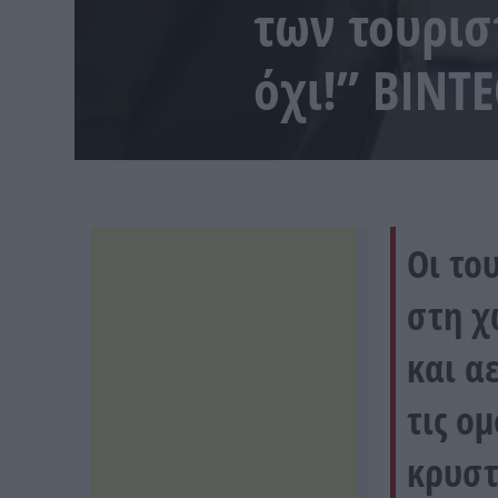
των τουρισ
όχι!” ΒΙΝΤ
Οι το
στη χ
και α
τις ο
κρυστ