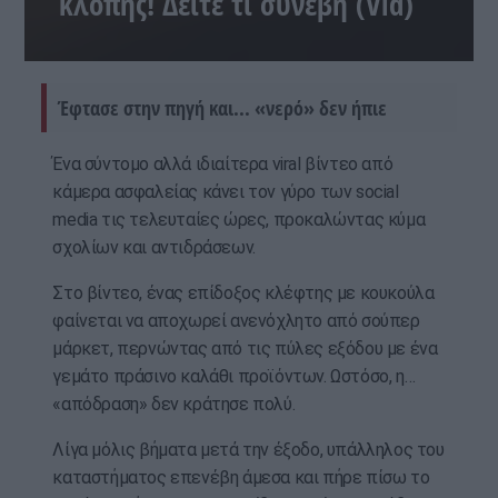
κλοπής! Δείτε τι συνέβη (Vid)
Έφτασε στην πηγή και... «νερό» δεν ήπιε
Ένα σύντομο αλλά ιδιαίτερα viral βίντεο από
κάμερα ασφαλείας κάνει τον γύρο των social
media τις τελευταίες ώρες, προκαλώντας κύμα
σχολίων και αντιδράσεων.
Στο βίντεο, ένας επίδοξος κλέφτης με κουκούλα
φαίνεται να αποχωρεί ανενόχλητο από σούπερ
μάρκετ, περνώντας από τις πύλες εξόδου με ένα
γεμάτο πράσινο καλάθι προϊόντων. Ωστόσο, η…
«απόδραση» δεν κράτησε πολύ.
Λίγα μόλις βήματα μετά την έξοδο, υπάλληλος του
καταστήματος επενέβη άμεσα και πήρε πίσω το