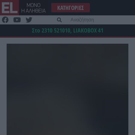
Μετάβαση
ΚΑΤΗΓΟΡΊΕΣ
στο
περιεχόμενο
Α
γι
Στο 2310 521010, LIAKOBOX
41