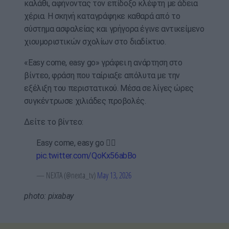
καλάθι, αφήνοντας τον επίδοξο κλέφτη με άδεια
χέρια. Η σκηνή καταγράφηκε καθαρά από το
σύστημα ασφαλείας και γρήγορα έγινε αντικείμενο
χιουμοριστικών σχολίων στο διαδίκτυο.
«Easy come, easy go» γράφει η ανάρτηση στο
βίντεο, φράση που ταίριαξε απόλυτα με την
εξέλιξη του περιστατικού. Μέσα σε λίγες ώρες
συγκέντρωσε χιλιάδες προβολές.
Δείτε το βίντεο:
Easy come, easy go 🤷‍♀️
pic.twitter.com/QoKx56abBo
— NEXTA (@nexta_tv)
May 13, 2026
photo: pixabay