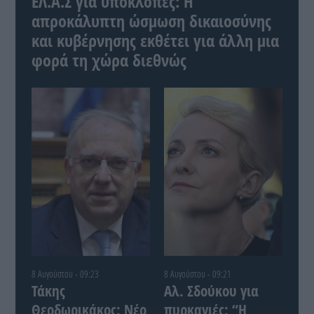
ΕΛ.Α.Σ για υποκλοπές: Η
απροκάλυπτη ώσμωση δικαιοσύνης
και κυβέρνησης εκθέτει για άλλη μια
φορά τη χώρα διεθνώς
8 Αυγούστου - 09:23
8 Αυγούστου - 09:21
Τάκης
Αλ. Σδούκου για
Θεοδωρικάκος: Νέο
πυρκαγιές: “Η