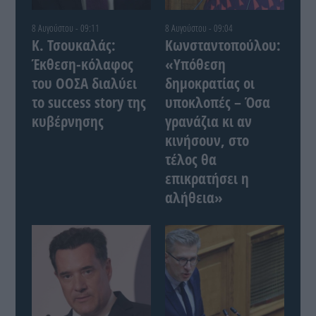
8 Αυγούστου - 09:11
8 Αυγούστου - 09:04
Κ. Τσουκαλάς:
Κωνσταντοπούλου:
Έκθεση-κόλαφος
«Υπόθεση
του ΟΟΣΑ διαλύει
δημοκρατίας οι
το success story της
υποκλοπές – Όσα
κυβέρνησης
γρανάζια κι αν
κινήσουν, στο
τέλος θα
επικρατήσει η
αλήθεια»