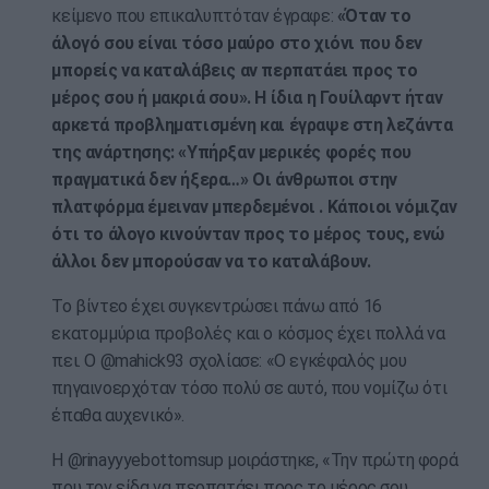
κείμενο που επικαλυπτόταν έγραφε:
«Όταν το
άλογό σου είναι τόσο μαύρο στο χιόνι που δεν
μπορείς να καταλάβεις αν περπατάει προς το
μέρος σου ή μακριά σου». Η ίδια η Γουίλαρντ ήταν
αρκετά προβληματισμένη και έγραψε στη λεζάντα
της ανάρτησης: «Υπήρξαν μερικές φορές που
πραγματικά δεν ήξερα…» Οι άνθρωποι στην
πλατφόρμα έμειναν μπερδεμένοι . Κάποιοι νόμιζαν
ότι το άλογο κινούνταν προς το μέρος τους, ενώ
άλλοι δεν μπορούσαν να το καταλάβουν.
Το βίντεο έχει συγκεντρώσει πάνω από 16
εκατομμύρια προβολές και ο κόσμος έχει πολλά να
πει. Ο @mahick93 σχολίασε: «Ο εγκέφαλός μου
πηγαινοερχόταν τόσο πολύ σε αυτό, που νομίζω ότι
έπαθα αυχενικό».
Η @rinayyyebottomsup μοιράστηκε, «Την πρώτη φορά
που τον είδα να περπατάει προς το μέρος σου,