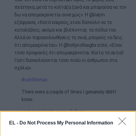
πείστηκα, μετά το κοίταξα ξανά και μπορούσα να τον
δω να απομακρύνεται συνεχώς». Η @
barjm
εξέφρασε, «Κατά καιρούς, είναι δύσκολο να το
καταλάβεις, ακόμα και βλέποντας τα πόδια του.
Αλλά αν παρακολουθήσεις τη σκιά, μπορείς να δεις
ότι απομακρύνεται». Η @hollycolloughx είπε, «Είναι
τόσο προφανές ότι απομακρύνεται. Κοίτα τα αυτιά!
Γιατί δυσκολεύονται τόσο πολύ οι άνθρωποι στα
σχόλια».
@rudniktheroan
There were a couple of times I genuinely didn’t
know…
♬ Come and Get Your Love – Redbone
EL -
Do Not Process My Personal Information
photo: pixabay