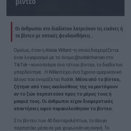
βίντεο
Οι άνθρωποι στο διαδίκτυο λατρεύουν τις εικόνες ή
τα βίντεο με οπτικές ψευδαισθήσεις .
Ομοίως, όταν η Alesia Willard—η οποία διαχειρίζεται
έναν λογαριασμό με το όνομα @rudniktheroan στο
TikTok—κοινοποίησε ένα τέτοιο βίντεο, το διαδίκτυο
μπερδεύτηκε . Η Willard έχει ένα 5χρονο αμερικανικό
άλογο που ονομάζεται Rudnik.
Μέσα από το βίντεο,
ζήτησε από τους ακολούθους της να μαντέψουν
αν το ζώο περπατούσε προς το μέρος τους ή
μακριά τους. Οι άνθρωποι είχαν διαφορετικές
απαντήσεις αφού παρακολούθησαν το βίντεο.
Στο βίντεο των 40 δευτερολέπτων, το άλογο
περπατάει μέσα σε μια χειμωνιάτικη σκηνή. Το