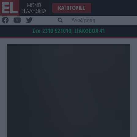
Μετάβαση
ΚΑΤΗΓΟΡΊΕΣ
στο
περιεχόμενο
Α
γι
Στο 2310 521010, LIAKOBOX
41