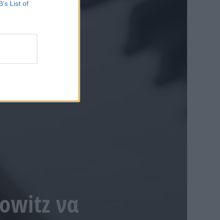
B’s List of
owitz να