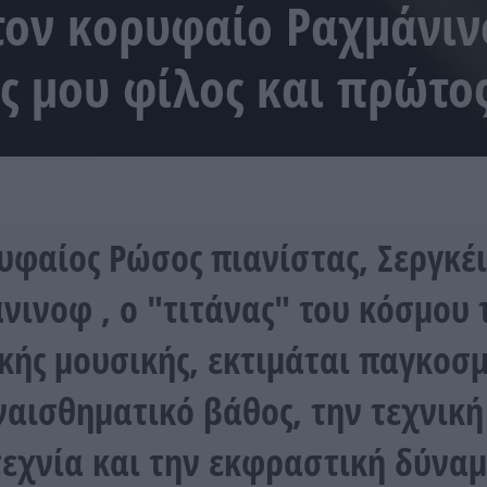
 τον κορυφαίο Ραχμάνι
ς μου φίλος και πρώτο
υφαίος Ρώσος πιανίστας, Σεργκέ
νινοφ , o "τιτάνας" του κόσμου 
κής μουσικής, εκτιμάται παγκοσμ
ναισθηματικό βάθος, την τεχνική
τεχνία και την εκφραστική δύναμ