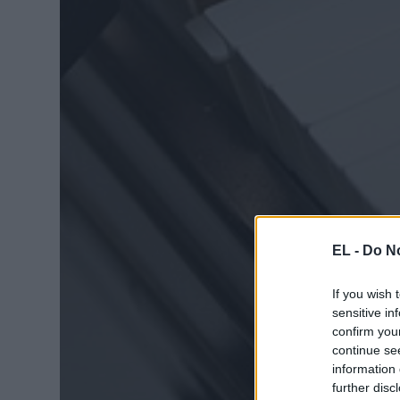
EL -
Do No
If you wish 
sensitive in
confirm you
continue se
information 
further disc