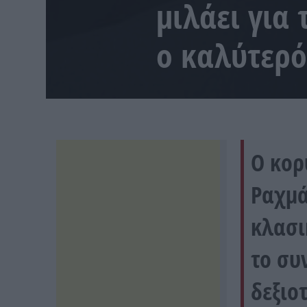
μιλάει για
ο καλύτερό
Ο κορ
Ραχμά
κλασι
το συ
δεξιο