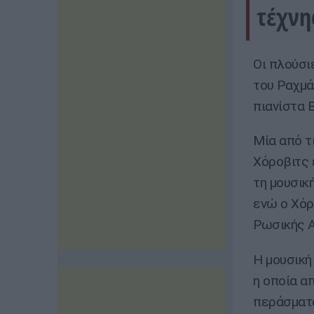
τέχνη
Οι πλούσι
του Ραχμά
πιανίστα Β
Μία από τ
Χόροβιτς 
τη μουσικ
ενώ ο Χόρ
Ρωσικής Α
Η μουσική
η οποία α
περάσματα