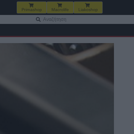
Primashop
Macrolife
Liakoshop
Αναζήτηση
για: