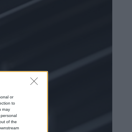
sonal or
ection to
ou may
 personal
out of the
 downstream