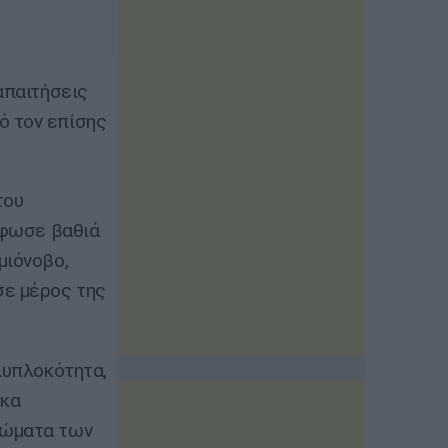
απαιτήσεις
ό τον επίσης
του
όρφωσε βαθιά
μιόνοβο,
σε μέρος της
λυπλοκότητα,
οκα
τώματα των