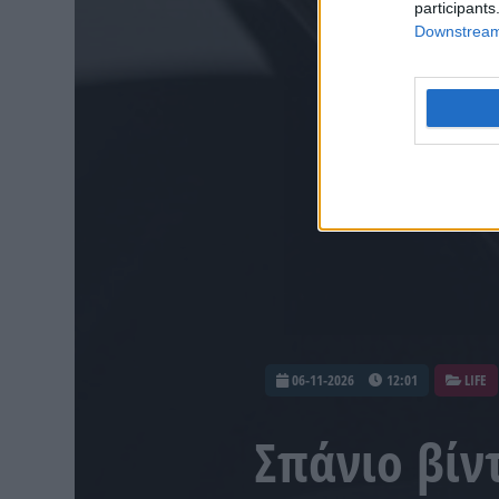
participants
Downstream 
06-11-2026
12:01
LIFE
Σπάνιο βίν