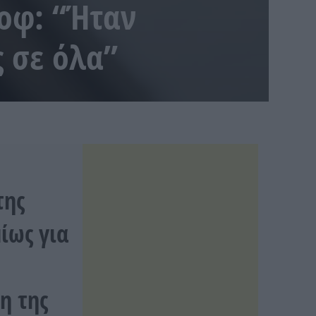
νοφ: “Ήταν
ς σε όλα”
ι
της
ίως για
η της