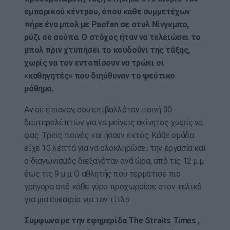
εμπορικού κέντρου, όπου κάθε συμμετέχων
πήρε ένα μπολ με Paofan σε στυλ Νίνγκμπο,
ρύζι σε σούπα. Ο στόχος ήταν να τελειώσει το
μπολ πριν χτυπήσει το κουδούνι της τάξης,
χωρίς να τον εντοπίσουν να τρώει οι
«καθηγητές» που διηύθυναν το ψεύτικο
μάθημα.
Αν σε έπιαναν, σου επιβαλλόταν ποινή 30
δευτερολέπτων για να μείνεις ακίνητος χωρίς να
φας. Τρεις ποινές και ήσουν εκτός. Κάθε ομάδα
είχε 10 λεπτά για να ολοκληρώσει την εργασία και
ο διαγωνισμός διεξαγόταν ανά ώρα, από τις 12 μ.μ.
έως τις 9 μ.μ. Ο αθλητής που τερμάτισε πιο
γρήγορα από κάθε γύρο προχωρούσε στον τελικό
για μια ευκαιρία για τον τίτλο.
Σύμφωνα με την εφημερίδα The Straits Times ,