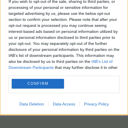
If you wish to opt-out of the sale, sharing to third parties, or
επίπεδο «συγκρίσιμο με επαγγελματίες παίκτες»
processing of your personal or sensitive information for
και κανένας τους δεν πιάστηκε. Η συμμετοχή στον
targeted advertising by us, please use the below opt-out
διαγωνισμό ήταν δωρεάν. Όλα τα έξοδα
section to confirm your selection. Please note that after your
opt-out request is processed you may continue seeing
καλύφθηκαν από το εμπορικό κέντρο.
interest-based ads based on personal information utilized by
🇨🇳 Over 2,000 people in China joined a
us or personal information disclosed to third parties prior to
your opt-out. You may separately opt-out of the further
challenge where they had to finish a bowl of
disclosure of your personal information by third parties on the
food in a fake classroom without getting
IAB’s list of downstream participants. This information may
caught by “teachers” within 10 minutes.
also be disclosed by us to third parties on the
IAB’s List of
Downstream Participants
that may further disclose it to other
Finally a use for all those years of
third parties.
practice.
pic.twitter.com/metAcjprHa
CONFIRM
— Mario Nawfal (@MarioNawfal)
May 28, 2026
photo: pixabay
Data Deletion
Data Access
Privacy Policy