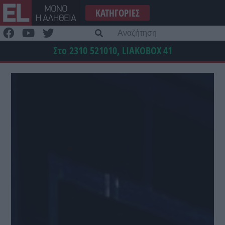
Μετάβαση
ΚΑΤΗΓΟΡΊΕΣ
στο
περιεχόμενο
Α
γι
Στο 2310 521010, LIAKOBOX
41