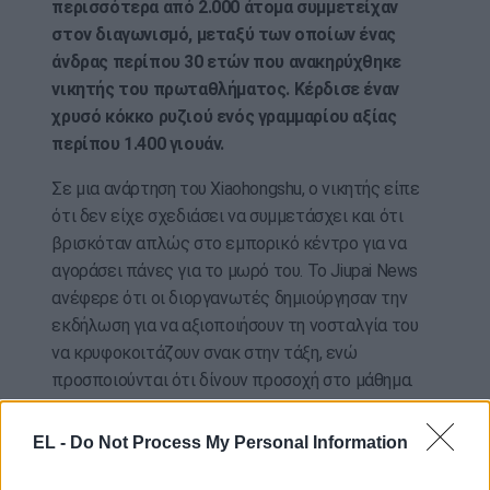
περισσότερα από 2.000 άτομα συμμετείχαν
στον διαγωνισμό, μεταξύ των οποίων ένας
άνδρας περίπου 30 ετών που ανακηρύχθηκε
νικητής του πρωταθλήματος. Κέρδισε έναν
χρυσό κόκκο ρυζιού ενός γραμμαρίου αξίας
περίπου 1.400 γιουάν.
Σε μια ανάρτηση του Xiaohongshu, ο νικητής είπε
ότι δεν είχε σχεδιάσει να συμμετάσχει και ότι
βρισκόταν απλώς στο εμπορικό κέντρο για να
αγοράσει πάνες για το μωρό του. Το Jiupai News
ανέφερε ότι οι διοργανωτές δημιούργησαν την
εκδήλωση για να αξιοποιήσουν τη νοσταλγία του
να κρυφοκοιτάζουν σνακ στην τάξη, ενώ
προσποιούνται ότι δίνουν προσοχή στο μάθημα.
Οι διοργανωτές σημείωσαν ότι οι μαθητές του
EL -
Do Not Process My Personal Information
δημοτικού σχολείου τα πήγαν εκπληκτικά καλά. Οι
περισσότεροι από αυτούς είχαν απόδοση σε