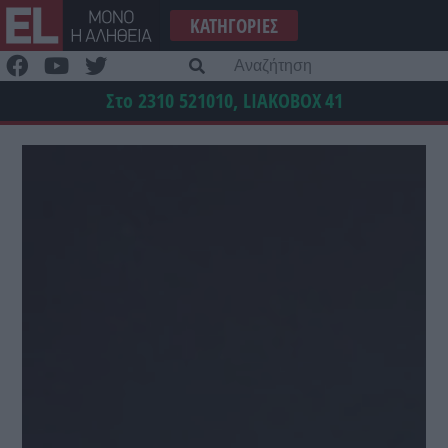
Μετάβαση
ΚΑΤΗΓΟΡΊΕΣ
στο
περιεχόμενο
Α
γι
Στο 2310 521010, LIAKOBOX
41