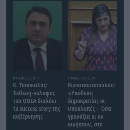
8 Αυγούστου - 09:11
8 Αυγούστου - 09:04
Κ. Τσουκαλάς:
Κωνσταντοπούλου:
Έκθεση-κόλαφος
«Υπόθεση
του ΟΟΣΑ διαλύει
δημοκρατίας οι
το success story της
υποκλοπές – Όσα
κυβέρνησης
γρανάζια κι αν
κινήσουν, στο