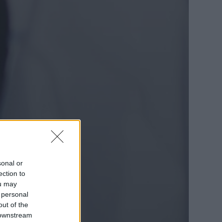
sonal or
ection to
ou may
 personal
out of the
 downstream