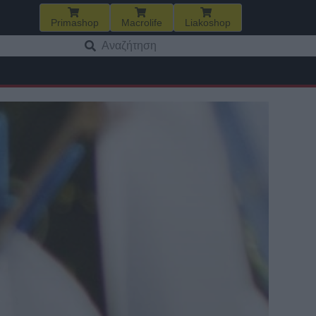
Primashop
Macrolife
Liakoshop
Αναζήτηση
για: