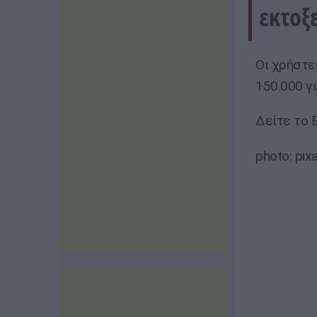
εκτοξ
Οι χρήστε
150.000 γ
Δείτε το
photo: pix