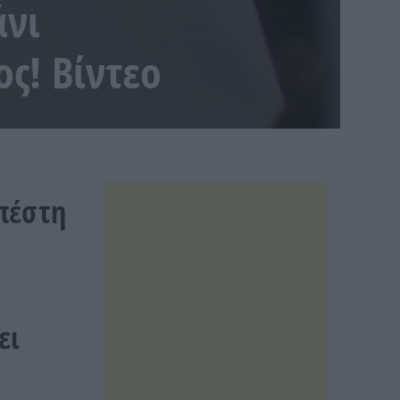
άνι
ς! Βίντεο
υπέστη
ει