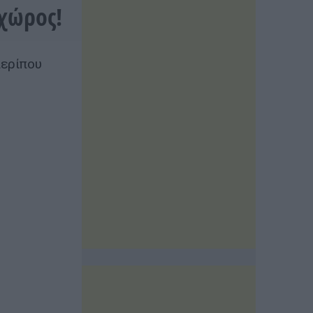
 χώρος!
περίπου