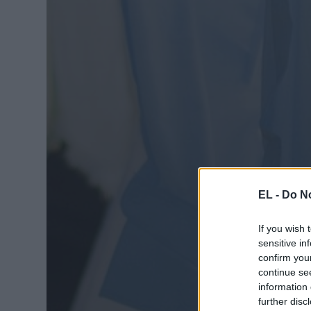
EL -
Do No
If you wish 
sensitive in
confirm you
continue se
information 
further disc