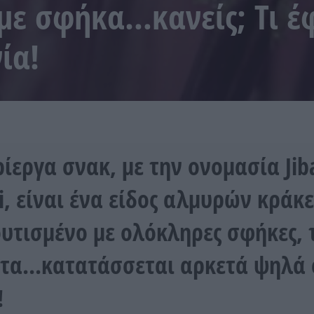
με σφήκα…κανείς; Τι έ
ία!
ρίεργα σνακ, με την ονομασία Jib
i, είναι ένα είδος αλμυρών κράκ
υτισμένο με ολόκληρες σφήκες, 
τα...κατατάσσεται αρκετά ψηλά
!