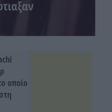
φτιαξαν
achi
ερ
το οποίο
 στη