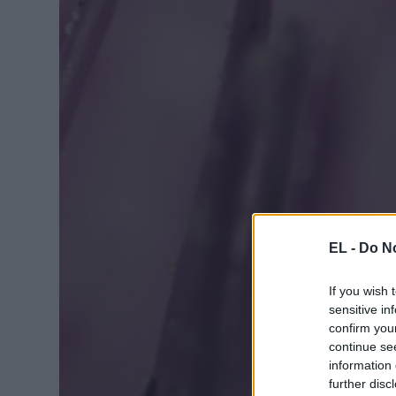
EL -
Do No
If you wish 
sensitive in
confirm you
continue se
information 
further disc