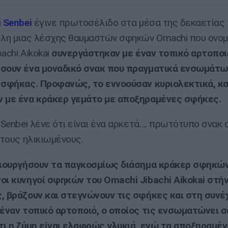
 Senbei
έγινε πρωτοσέλιδο στα μέσα της δεκαετίας 
έλη μιας λέσχης θαυμαστών σφηκών Omachi που ονομ
achi Aikokai
συνεργάστηκαν με έναν τοπικό αρτοποιό
ήσουν ένα μοναδικό σνακ που πραγματικά ενσωμάτω
 σφήκας. Προφανώς, το εννοούσαν κυριολεκτικά, κ
ν με ένα κράκερ γεμάτο με αποξηραμένες σφήκες.
 Senbei λένε ότι είναι ένα αρκετά…. πρωτότυπο σνακ 
 τους ηλικιωμένους.
μιουργήσουν τα παγκοσμίως διάσημα κράκερ σφηκών,
οι κυνηγοί σφηκών του Omachi Jibachi Aikokai στή
, βράζουν και στεγνώνουν τις σφήκες και στη συνέχ
 έναν τοπικό αρτοποιό, ο οποίος τις ενσωματώνει σ
τι η ζύμη είναι ελαφρώς γλυκιά, ενώ τα αποξηραμέ