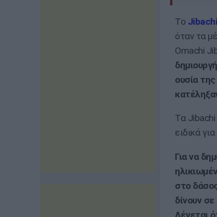
Το
Jibachi
όταν τα μ
Omachi Jib
δημιουργ
ουσία της
κατέληξα
Τα Jibachi
ειδικά για
Για να δη
ηλικιωμέν
στο δάσος
δίνουν σε
Λέγεται ό