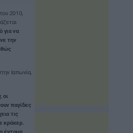
του 2010,
άζεται
 για να
νε την
αθώς
στην Ιαπωνία,
 οι
νουν παγίδες
εια τις
ε κράκερ.
να έντομα