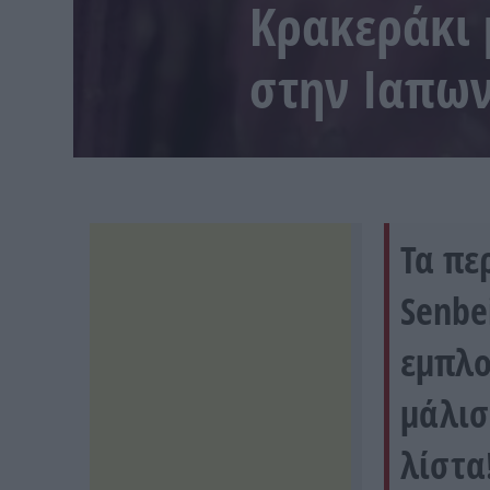
Κρακεράκι 
στην Ιαπων
Τα πε
Senbe
εμπλο
μάλισ
λίστα