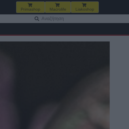
Primashop
Macrolife
Liakoshop
Αναζήτηση
για: