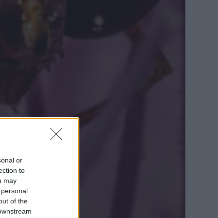
sonal or
ection to
ou may
 personal
out of the
 downstream