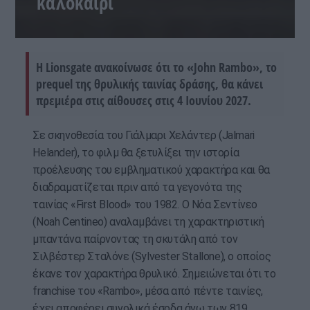
καλοκαίρι
Η Lionsgate ανακοίνωσε ότι το «John Rambo», το
prequel της θρυλικής ταινίας δράσης, θα κάνει
πρεμιέρα στις αίθουσες στις 4 Ιουνίου 2027.
Σε σκηνοθεσία του Γιάλμαρι Χελάντερ (Jalmari
Helander), το φιλμ θα ξετυλίξει την ιστορία
προέλευσης του εμβληματικού χαρακτήρα και θα
διαδραματίζεται πριν από τα γεγονότα της
ταινίας «First Blood» του 1982. Ο Νόα Σεντίνεο
(Noah Centineo) αναλαμβάνει τη χαρακτηριστική
μπαντάνα παίρνοντας τη σκυτάλη από τον
Σιλβέστερ Σταλόνε (Sylvester Stallone), ο οποίος
έκανε τον χαρακτήρα θρυλικό. Σημειώνεται ότι το
franchise του «Rambo», μέσα από πέντε ταινίες,
έχει αποφέρει συνολικά έσοδα άνω των 819