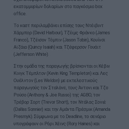
εκατομμυρίων δολαρίων στο παγκόσμιο box
office.
Το καστ περιλαμβάνει επίσης τους Ντέιβιντ
Χάρμπορ (David Harbour), Τζέιμς Φράνκο (James
Franco), Τζέισον Τόμπιν (Jason Tobin), Κουίνσι
Αϊζάια (Quincy Isaiah) και Τζέφερσον Γουάιτ
(Jefferson White).
Στην ομάδα της παραγωγής βρίσκονται οι Κέβιν
Κινγκ Τέμπλτον (Kevin King Templeton) και Λες
Ουέλντον (Les Weldon) με εκτελεστικούς
παραγωγούς τον Σταλόνε, τους Άντονι και Τζο
Ρούσο (Anthony & Joe Russo) της AGBO, τον
Τρέβορ Σορτ (Trevor Short), τον Ντάλας Σονιέ
(Dallas Sonnier) και την Αμάντα Πρέσμικ (Amanda
Presmyk). Σύμφωνα με το Deadline, το σενάριο
υπογράφουν οι Ρόρι Χέινς (Rory Haines) και