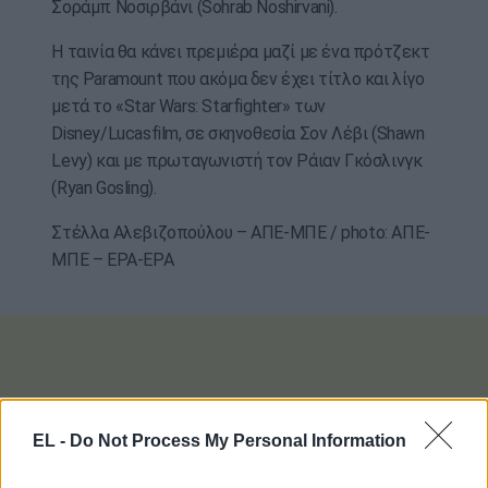
Σοράμπ Νοσιρβάνι (Sohrab Noshirvani).
Η ταινία θα κάνει πρεμιέρα μαζί με ένα πρότζεκτ
της Paramount που ακόμα δεν έχει τίτλο και λίγο
μετά το «Star Wars: Starfighter» των
Disney/Lucasfilm, σε σκηνοθεσία Σον Λέβι (Shawn
Levy) και με πρωταγωνιστή τον Ράιαν Γκόσλινγκ
(Ryan Gosling).
Στέλλα Αλεβιζοπούλου – ΑΠΕ-ΜΠΕ / photo: ΑΠΕ-
ΜΠΕ – EPA-EPA
EL -
Do Not Process My Personal Information