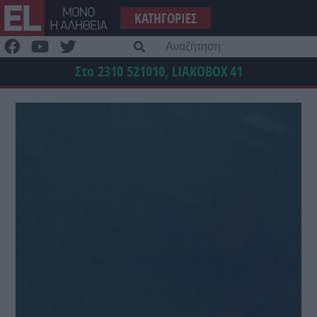
Μετάβαση
ΚΑΤΗΓΟΡΊΕΣ
στο
περιεχόμενο
Α
γι
Στο 2310 521010, LIAKOBOX
41