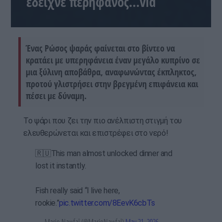
έδειχνε περήφανος…vid
Ένας Ρώσος ψαράς φαίνεται στο βίντεο να
κρατάει με υπερηφάνεια έναν μεγάλο κυπρίνο σε
μια ξύλινη αποβάθρα, αναφωνώντας έκπληκτος,
προτού γλιστρήσει στην βρεγμένη επιφάνεια και
πέσει με δύναμη.
Το ψάρι που ζει την πιο ανέλπιστη στιγμή του
ελευθερώνεται και επιστρέφει στο νερό!
🇷🇺This man almost unlocked dinner and
lost it instantly.
Fish really said “I live here,
rookie.”
pic.twitter.com/8EevK6cbTs