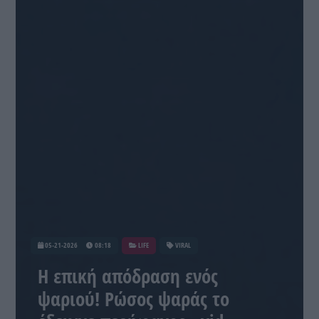
05-21-2026
08:18
LIFE
VIRAL
H επική απόδραση ενός
ψαριού! Ρώσος ψαράς το