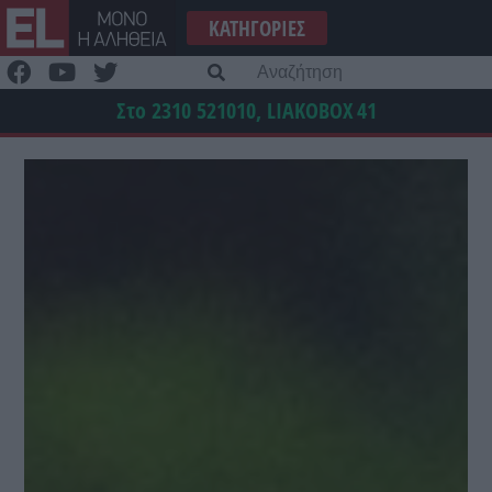
Μετάβαση
ΚΑΤΗΓΟΡΊΕΣ
στο
περιεχόμενο
Α
γι
Στο 2310 521010, LIAKOBOX
41