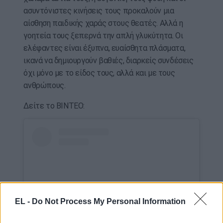
ασυντόνιστες κινήσεις τους προκαλούν μια
αίσθηση παιδικής χαράς στους θεατές. Αλλά η
γοητεία τους ξεπερνά την απλή γλυκύτητα. Οι
ελέφαντες είναι έξυπνα, ευαίσθητα πλάσματα,
ικανά να δημιουργούν βαθιές, διαρκείς συνδέσεις
όχι μόνο με το είδος τους, αλλά και με τους
ανθρώπους.
Δείτε το ΒΙΝΤΕΟ:
EL -
Do Not Process My Personal Information