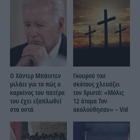
Ο Χάντερ Μπάιντεν
Γκουρού του
μιλάει για το πώς ο
σκότους χλευάζει
καρκίνος του πατέρα
τον Χριστό: «Μόλις
του έχει εξαπλωθεί
12 άτομα Τον
στα οστά
ακολούθησαν» – Vid