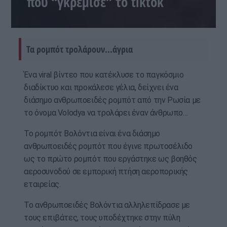
που “γκρέμισε” το tiktok
Τα ρομπότ τρολάρουν...άγρια
Ένα viral βίντεο που κατέκλυσε το παγκόσμιο
διαδίκτυο και προκάλεσε γέλια, δείχνει ένα
διάσημο ανθρωποειδές ρομπότ από την Ρωσία με
το όνομα Volodya να τρολάρει έναν άνθρωπο…
Το ρομπότ Βολόντια είναι ένα διάσημο
ανθρωποειδές ρομπότ που έγινε πρωτοσέλιδο
ως το πρώτο ρομπότ που εργάστηκε ως βοηθός
αεροσυνοδού σε εμπορική πτήση αεροπορικής
εταιρείας.
Το ανθρωποειδές Βολόντια αλληλεπίδρασε με
τους επιβάτες, τους υποδέχτηκε στην πύλη