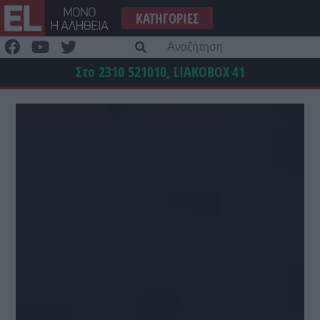
Μετάβαση
ΚΑΤΗΓΟΡΊΕΣ
στο
περιεχόμενο
Α
γι
Στο 2310 521010, LIAKOBOX
41