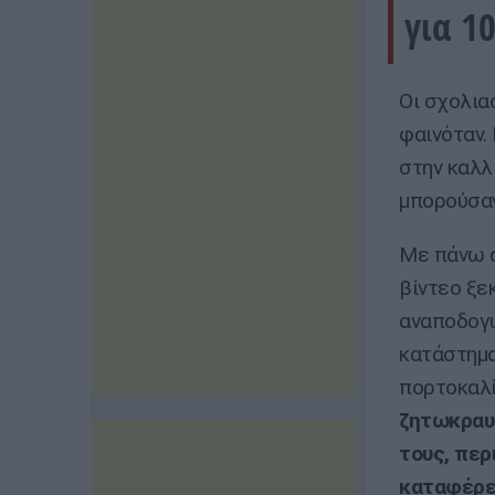
για 1
Οι σχολια
φαινόταν.
στην καλλ
μπορούσαν
Με πάνω α
βίντεο ξε
αναποδογυ
κατάστημα
πορτοκαλί
ζητωκραυ
τους, περ
καταφέρε