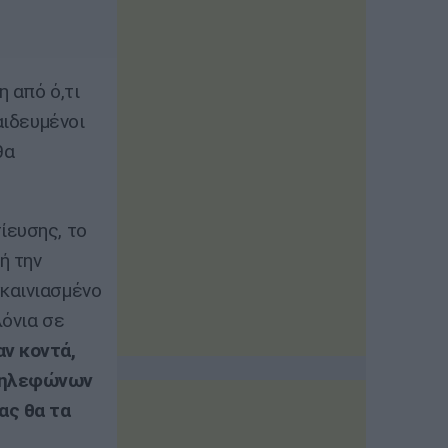
 από ό,τι
αιδευμένοι
θα
ίευσης, το
ή την
καινιασμένο
λόνια σε
ν κοντά,
 τηλεφώνων
ας θα τα