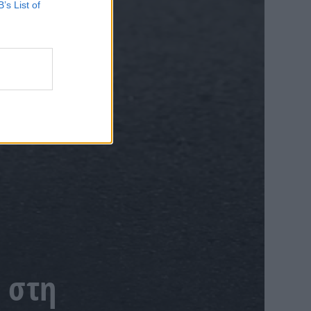
B’s List of
 στη