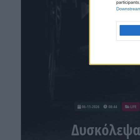
participants
Downstream 
06-11-2026
08:44
LIFE
Δυσκόλεψα