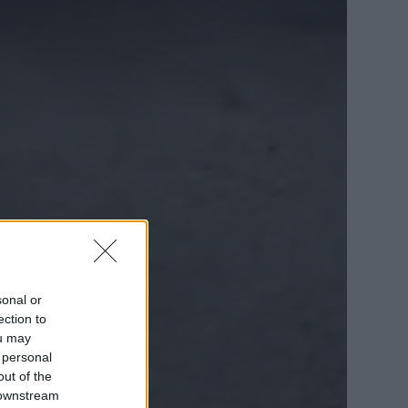
sonal or
ection to
ou may
 personal
out of the
 downstream