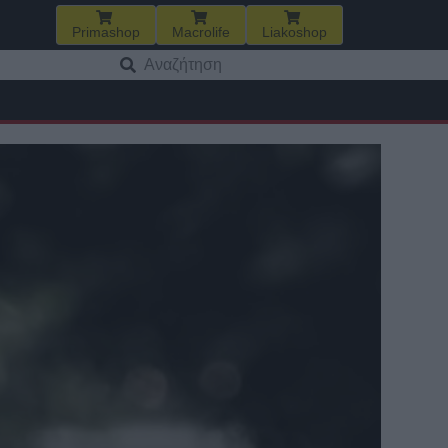
Primashop
Macrolife
Liakoshop
Αναζήτηση
για: