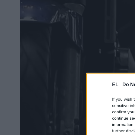
EL -
Do No
If you wish 
sensitive in
confirm you
continue se
information 
further disc