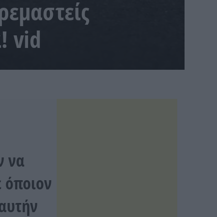
κρεμαστείς
 vid
ν να
ε όποιον
 αυτήν