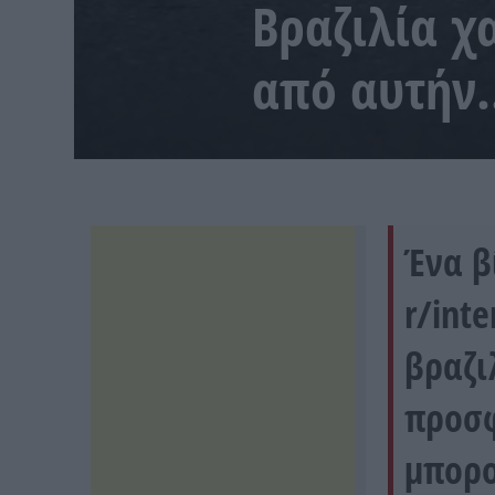
Βραζιλία χ
από αυτήν…
Ένα β
r/inte
βραζι
προσφ
μπορο