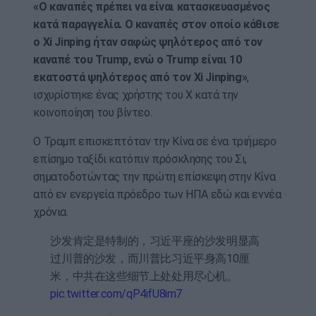
«Ο καναπές πρέπει να είναι κατασκευασμένος
κατά παραγγελία. Ο καναπές στον οποίο κάθισε
ο Xi Jinping ήταν σαφώς ψηλότερος από τον
καναπέ του Trump, ενώ ο Trump είναι 10
εκατοστά ψηλότερος από τον Xi Jinping»
,
ισχυρίστηκε ένας χρήστης του X κατά την
κοινοποίηση του βίντεο.
Ο Τραμπ επισκεπτόταν την Κίνα σε ένα τριήμερο
επίσημο ταξίδι κατόπιν πρόσκλησης του Σι,
σηματοδοτώντας την πρώτη επίσκεψη στην Κίνα
από εν ενεργεία πρόεδρο των ΗΠΑ εδώ και εννέα
χρόνια.
沙发肯定是特制的，习近平座的沙发明显高
过川普的沙发，而川普比习近平身高10厘
米，中共在这些细节上处处用尽心机。
pic.twitter.com/qP4ifU8im7