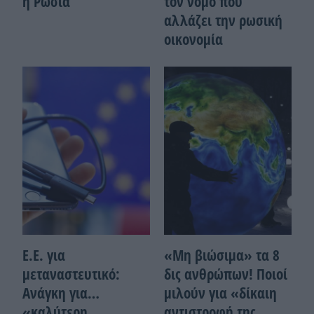
η Ρωσία
τον νόμο που
αλλάζει την ρωσική
οικονομία
Ε.Ε. για
«Μη βιώσιμα» τα 8
μεταναστευτικό:
δις ανθρώπων! Ποιοί
Ανάγκη για…
μιλούν για «δίκαιη
«καλύτερη
αντιστροφή της