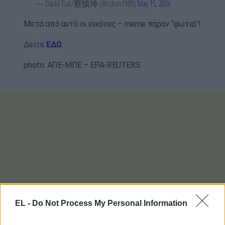
— David Tsai/蔡慎坤 (@cskun1989)
May 15, 2026
Μετά από αυτό οι εικόνες – meme πήραν “φωτιά”!
Δείτε
ΕΔΩ
photo: ΑΠΕ-ΜΠΕ – EPA-REUTERS
EL -
Do Not Process My Personal Information