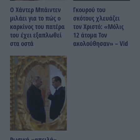
Ο Χάντερ Μπάιντεν
Γκουρού του
μιλάει για το πώς ο
σκότους χλευάζει
καρκίνος του πατέρα
τον Χριστό: «Μόλις
του έχει εξαπλωθεί
12 άτομα Τον
στα οστά
ακολούθησαν» – Vid
Ρωσική «απειλή»