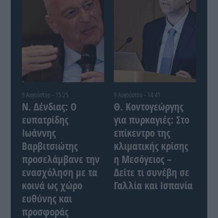
9 Αυγούστου - 15:25
9 Αυγούστου - 14:41
Ν. Δένδιας: Ο
Θ. Κοντογεώργης
ευπατρίδης
για πυρκαγιές: Στο
Ιωάννης
επίκεντρο της
Βαρβιτσιώτης
κλιματικής κρίσης
προσελάμβανε την
η Μεσόγειος –
ενασχόληση με τα
Δείτε τι συνέβη σε
κοινά ως χώρο
Γαλλία και Ισπανία
ευθύνης και
προσφοράς