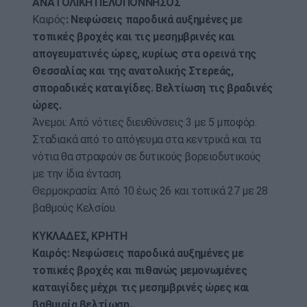
ΑΝΑΤΟΛΙΚΗ ΠΕΛΟΠΟΝΝΗΣΟΣ
Καιρός
: Νεφώσεις παροδικά αυξημένες με
τοπικές βροχές και τις μεσημβρινές και
απογευματινές ώρες, κυρίως στα ορεινά της
Θεσσαλίας και της ανατολικής Στερεάς,
σποραδικές καταιγίδες. Βελτίωση τις βραδινές
ώρες.
Άνεμοι: Από νότιες διευθύνσεις 3 με 5 μποφόρ.
Σταδιακά από το απόγευμα στα κεντρικά και τα
νότια θα στραφούν σε δυτικούς βορειοδυτικούς
με την ίδια ένταση.
Θερμοκρασία: Από 10 έως 26 και τοπικά 27 με 28
βαθμούς Κελσίου.
ΚΥΚΛΑΔΕΣ, ΚΡΗΤΗ
Καιρός: Νεφώσεις παροδικά αυξημένες με
τοπικές βροχές και πιθανώς μεμονωμένες
καταιγίδες μέχρι τις μεσημβρινές ώρες και
βαθμιαία βελτίωση.