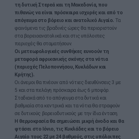
τη δυτική Στερεά και τη Μακεδονία, που
πιθανώς να είναι πρόσκαιρα ισχυρές και από το
απόγευμα στο βόρειο και ανατολικό Αιγαίο.
Τα
φαινόμενα τις βραδινές ώρες θα περιοριστούν
στα βορειοανατολικά και στις υπόλοιπες
περιοχές θα σταματήσουν.
Οι μετεωρολογικές συνθήκες ευνοούν τη
μεταφορά αφρικανικής σκόνης στα νότια
(περιοχές Πελοποννήσου, Κυκλάδων και
Κρήτης).
Οι άνεμοι θα πνέουν από νότιες διευθύνσεις 3 με
5 και στα πελάγη πρόσκαιρα έως 6 μποφόρ.
Σταδιακά από το απόγευμα στα δυτικά και
βαθμιαία στα κεντρικά και τα νότια θα στραφούν
σε δυτικούς βορειοδυτικούς με την ίδια ένταση.
Η θερμοκρασία θα σημειώσει μικρή άνοδο και θα
φτάσει στο Ιόνιο, τις Κυκλάδες και το βόρειο
Αιγαίο τους 22 με 24 βαθμούς, στις υπόλοιπες