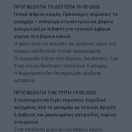
ΠΡΟΓΝΩΣΗ ΓΙΑ ΤΗ ΔΕΥΤΕΡΑ 18-05-2026
Γενικά αίθριος καιρός. Πρόσκαιρες νεφώσεις το
μεσημέρι – απόγευμα στα κεντρικά και βόρεια
ηπειρωτικά με πιθανότητα τοπικών όμβρων
κυρίως στα βόρεια ορεινά.
Η ορατότητα τις πρωινές και βραδινές ώρες στα
ηπειρωτικά θα είναι τοπικά περιορισμένη.
Οι άνεμοι θα πνέουν από βόρειες διευθύνσεις 3 με
5 και στα Δωδεκάνησα τοπικά έως 6 μποφόρ.
Η θερμοκρασία δεν θα σημειώσει αξιόλογη
μεταβολή.
ΠΡΟΓΝΩΣΗ ΓΙΑ ΤΗΝ ΤΡΙΤΗ 19-05-2026
Στα ηπειρωτικά λίγες νεφώσεις παροδικά
αυξημένες από το μεσημέρι με τοπικές βροχές
ή όμβρους και μεμονωμένες καταιγίδες, κυρίως
στα ορεινά.
Στην υπόλοιπη χώρα γενικά αίθριος καιρός.