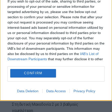
Βελτίωση τις βραδινές ώρες.
If you wish to opt-out of the sale, sharing to third parties, or
Άνεμοι: Από νότιες διευθύνσεις 3 με 5 μποφόρ.
processing of your personal or sensitive information for
targeted advertising by us, please use the below opt-out
Θερμοκρασία: Από 15 έως 23 βαθμούς Κελσίου.
section to confirm your selection. Please note that after your
opt-out request is processed you may continue seeing
ΜΑΚΕΔΟΝΙΑ, ΘΡΑΚΗ
interest-based ads based on personal information utilized by
Καιρός:
Στη Θράκη αρχικά αίθριος, από τις
us or personal information disclosed to third parties prior to
μεσημβρινές ώρες θα αναπτυχθούν νεφώσεις
your opt-out. You may separately opt-out of the further
και θα σημειωθούν τοπικές βροχές ή όμβροι.
disclosure of your personal information by third parties on the
Στη Μακεδονία νεφώσεις που γρήγορα θα
IAB’s list of downstream participants. This information may
also be disclosed by us to third parties on the
IAB’s List of
αυξηθούν και θα σημειωθούν τοπικές βροχές
Downstream Participants
that may further disclose it to other
και από τις μεσημβρινές ώρες σποραδικές
third parties.
καταιγίδες, πιθανώς πρόσκαιρα ισχυρές μέχρι
το απόγευμα. Βελτίωση τις βραδινές ώρες.
CONFIRM
Άνεμοι: Από νότιες διευθύνσεις 3 με 5 και τις
βραδινές ώρες στα ανατολικά πρόσκαιρα έως 6
Data Deletion
Data Access
Privacy Policy
μποφόρ.
Θερμοκρασία: Από 13 έως 25 βαθμούς Κελσίου.
Στη δυτική Μακεδονία 2 με 3 βαθμούς
χαμηλότερη.