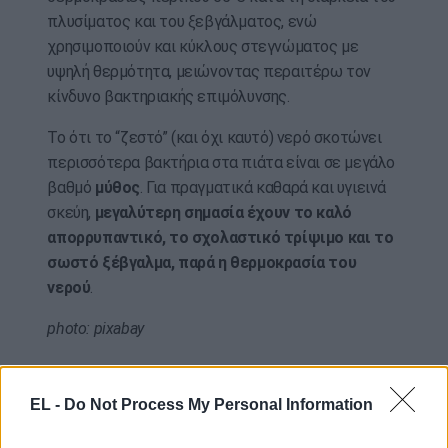
πλυσίματος και του ξεβγάλματος, ενώ
χρησιμοποιούν και κύκλους στεγνώματος με
υψηλή θερμότητα, μειώνοντας περαιτέρω τον
κίνδυνο βακτηριακής επιμόλυνσης.
Το ότι το “ζεστό” (και όχι καυτό) νερό σκοτώνει
περισσότερα βακτήρια στα πιάτα είναι σε μεγάλο
βαθμό
μύθος
. Για πραγματικά καθαρά και υγιεινά
σκεύη,
μεγαλύτερη σημασία έχουν το καλό
απορρυπαντικό, το σχολαστικό τρίψιμο και το
σωστό ξέβγαλμα, παρά η θερμοκρασία του
νερού
.
photo: pixabay
EL -
Do Not Process My Personal Information