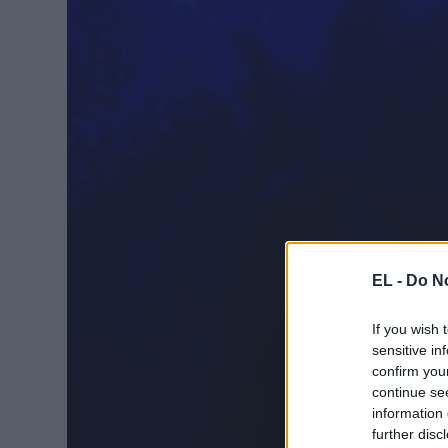
EL -
Do No
If you wish 
sensitive in
confirm you
continue se
information 
further disc