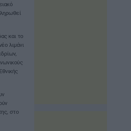
ειακό
κληρωθεί
ας και το
νέο λιμάνι
εδρίων,
ινωνικούς
Εθνικής
ων
ούν
της, στο