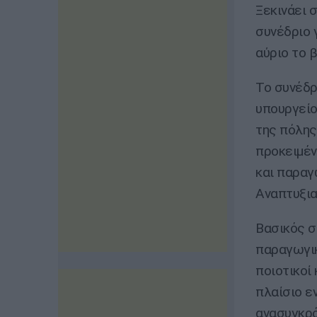
Ξεκινάει 
συνέδριο 
αύριο το 
Το συνέδρ
υπουργείο
της πόλης
προκειμέν
και παραγ
Αναπτυξια
Βασικός σ
παραγωγικ
ποιοτικοί 
πλαίσιο ε
ανασυγκρ