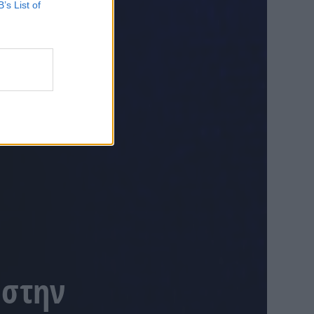
B’s List of
 στην