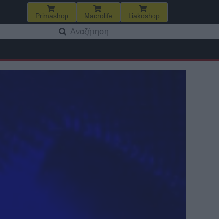
Primashop
Macrolife
Liakoshop
Αναζήτηση
για: