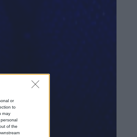
sonal or
ection to
ou may
 personal
out of the
 downstream