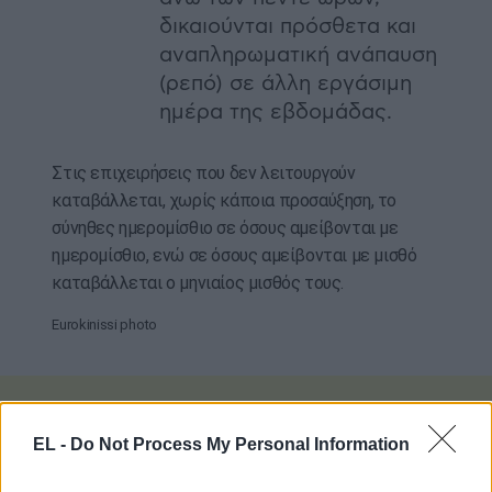
δικαιούνται πρόσθετα και
αναπληρωματική ανάπαυση
(ρεπό) σε άλλη εργάσιμη
ημέρα της εβδομάδας.
Στις επιχειρήσεις που δεν λειτουργούν
καταβάλλεται, χωρίς κάποια προσαύξηση, το
σύνηθες ημερομίσθιο σε όσους αμείβονται με
ημερομίσθιο, ενώ σε όσους αμείβονται με μισθό
καταβάλλεται ο μηνιαίος μισθός τους.
Eurokinissi photo
EL -
Do Not Process My Personal Information