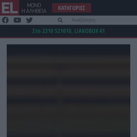
Μετάβαση
ΚΑΤΗΓΟΡΊΕΣ
στο
περιεχόμενο
Α
γι
Στο 2310 521010, LIAKOBOX
41