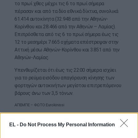
το πρωί χθες μέχρι τις 6 το πρωί σήμερα
πέρασαν και από τα δύο εθνικά δίκτυα, συνολικά
61.414 αυτοκίνητα (32.948 από την Αθηνών-
Κορίνθου και 28.466 από την Αθηνών – Λαμίας).
Επιπρόσθετα από τις 6 το πρωί σήμερα έως τις
12 το μεσημέρι 7.665 οχήματα επέστρεψαν στην
Αττική μέσω Αθηνών-Κορίνθου και 3.851 από την
Αθηνών-Λαμίας.
Υπενθυμίζεται ότι έως τις 22:00 σήμερα ισχύει
για το ρεύμα εισόδου απαγόρευση κίνησης των
φορτηγών αυτοκινήτων μεγίστου επιτρεπόμενου
βάρους άνω των 3,5 τόνων.
ΑΠΕΜΠΕ – ΦΩΤΟ:Eurokinissi
EL -
Do Not Process My Personal Information