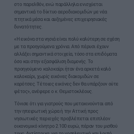
στο παρελθόν, ενώ παράλληλα ενισχύεται
σημαντικά το δίκτυο αεροδιακομιδών με νέα
πτητικά μέσα και αυξημένες επιχειρησιακές
δυνατότητες.
«Η εικόνα στα νησιά είναι πολύ καλύτερη σε σχέση
με τα προηγούμενα χρόνια. Από πέρυσι έχουν
αλλάξει σημαντικά στοιχεία, τόσο στα επιδόματα
όσο και στην εξασφάλιση διαμονής. Το
προηγούμενο καλοκαίρι ήταν ένα αρκετά καλό
καλοκαίρι, χωρίς εικόνες διακομιδών σε
καρότσες. Τέτοιες εικόνες δεν θα υπάρξουν ούτε
φέτος», ανέφερε ο κ. Θεμιστοκλέους.
Τόνισε ότι για γιατρούς που μετακινούνται από
την ηπειρωτική χώρα ή την Αττική προς
νησιωτικές περιοχές προβλέπεται επιπλέον
οικονομικό κίνητρο 2.100 ευρώ, πέραν του μισθού
τους. Αντίστοιχα, για το νοσηλευτικό και λοιπό