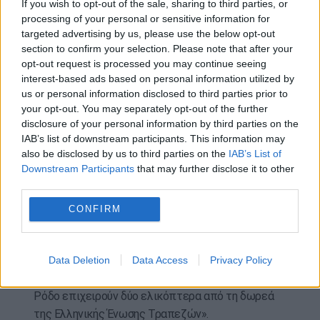
If you wish to opt-out of the sale, sharing to third parties, or
μέσα, ο υφυπουργός Υγείας ανέφερε ότι «από το
processing of your personal or sensitive information for
targeted advertising by us, please use the below opt-out
2021, με τη μεγάλη δωρεά του Ιδρύματος Σταύρος
section to confirm your selection. Please note that after your
Νιάρχος, προστέθηκαν δύο ελικόπτερα και τρία
opt-out request is processed you may continue seeing
αεροπλάνα, χωρίς να αποσυρθούν τα προηγούμενα
interest-based ads based on personal information utilized by
μέσα. Με τον τρόπο αυτό, η χώρα έχει πετύχει
us or personal information disclosed to third parties prior to
υπερδιπλασιασμό των αεροδιακομιδών, με αύξηση
your opt-out. You may separately opt-out of the further
165%».
disclosure of your personal information by third parties on the
IAB’s list of downstream participants. This information may
Ο κ. Θεμιστοκλέους ανέφερε στη συνέχεια ότι
also be disclosed by us to third parties on the
IAB’s List of
Downstream Participants
that may further disclose it to other
«κάθε χρόνο καταγράφεται επιπλέον αύξηση
third parties.
περίπου 10% στις αεροδιακομιδές, καθώς
προστίθενται συνεχώς νέα πτητικά μέσα», και
CONFIRM
συμπλήρωσε: «πέρυσι υπήρξε για πρώτη φορά
ελικόπτερο στην Πάρο, το οποίο κάλυψε τις
διακομιδές από τις Κυκλάδες, ενώ υπήρξε και
Data Deletion
Data Access
Privacy Policy
ελικόπτερο στη Ρόδο μέσω δωρεάς. Φέτος, στη
Ρόδο επιχειρούν δύο ελικόπτερα από τη δωρεά
της Ελληνικής Ένωσης Τραπεζών».