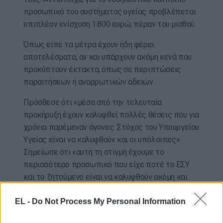
προσωπικό του συστήματος υγείας προβλέπεται
επιπλέον ενίσχυση 1.800 ευρώ, πέραν του μισθού.
Όπως είπε τα μέτρα έχουν ήδη φέρει
αποτελέσματα, αν και υπάρχουν ακόμη κενά που
προκύπτουν έκτακτα, όπως σε περιπτώσεις
παραιτήσεων ή αναρρωτικών αδειών.
Πρόσθεσε ότι «μέσα από την τελευταία
προκήρυξη έχουν καλυφθεί πολλές θέσεις που για
χρόνια παρέμεναν άγονες. Στόχος του Υπουργείου
Υγείας είναι να καλυφθούν και οι υπόλοιπες».
Σημείωσε ότι «αυτή τη στιγμή έχουμε το
περισσότερο προσωπικό που είχε ποτέ το ΕΣΥ
και το ζητούμενο είναι να καλυφθούν ακόμη και
κενά που δεν είχαν καλυφθεί ποτέ στο
EL -
Do Not Process My Personal Information
παρελθόν».
Αναφορικά με τις αεροδιακομιδές και τα πτητικά