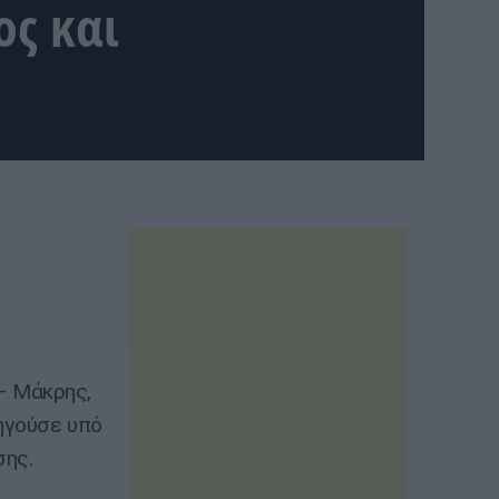
ς και
– Μάκρης,
δηγούσε υπό
σης.