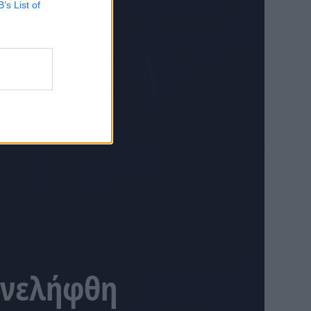
B’s List of
υνελήφθη