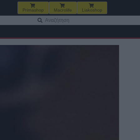
Primashop
Macrolife
Liakoshop
Αναζήτηση
για: