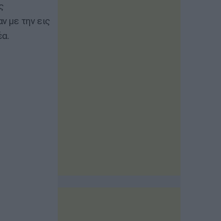
ς
 με την εις
α.