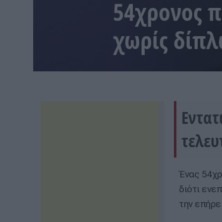
54χρονος π
χωρίς δίπ
Εντατι
τελευ
Ένας 54χρ
διότι ενε
την επήρε