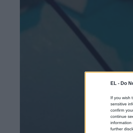
EL -
Do No
If you wish 
sensitive in
confirm you
continue se
information 
further disc