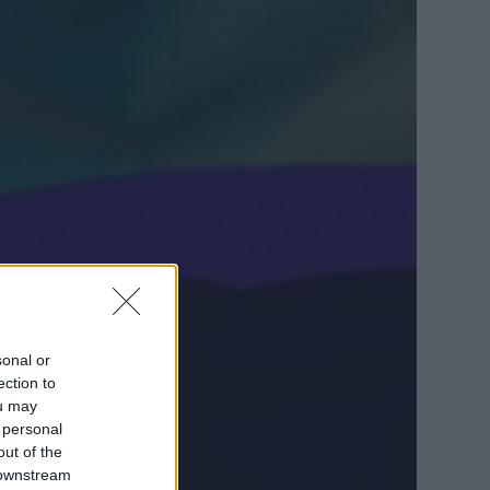
sonal or
ection to
ou may
 personal
out of the
 downstream