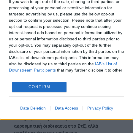
If you wish to opt-out of the sale, sharing to third parties, or
στοιχείο του πολεοδομικού σχεδιασμού, στο
processing of your personal or sensitive information for
πλαίσιο της ανάγκης εξυπηρέτησης της
targeted advertising by us, please use the below opt-out
λειτουργικότητας και της ανάπτυξης των
section to confirm your selection. Please note that after your
opt-out request is processed you may continue seeing
οικισμών και της εξασφάλισης των καλύτερων
interest-based ads based on personal information utilized by
δυνατών όρων διαβίωσης.
us or personal information disclosed to third parties prior to
your opt-out. You may separately opt-out of the further
Κατά συνέπεια «ο καθορισμός των χρήσεων γης
disclosure of your personal information by third parties on the
είναι απολύτως δεσμευτικός, υπό την έννοια ότι
IAB’s list of downstream participants. This information may
από τη θέση σε ισχύ της σχετικής απόφασης
also be disclosed by us to third parties on the
IAB’s List of
καθορισμού των χρήσεων γης, επιτρέπονται μόνο
Downstream Participants
that may further disclose it to other
third parties.
οι σχετικές προβλεπόμενες χρήσεις, οι οποίες
αντιστοιχούν στις κατηγορίες που προβλέπονται
CONFIRM
με βάση τη γενική και ειδική πολεοδομική
λειτουργία, χωρίς να είναι δυνατή η ανάμειξη ή η
νόθευση τους».
Data Deletion
Data Access
Privacy Policy
Ο Δήμος δεν παραστάθηκε κατά την
ακροαματική διαδικασία στο ΣτΕ, αλλά