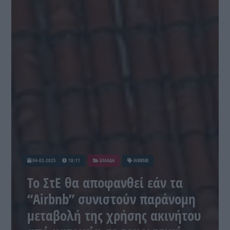
04-02-2025
18:11
ΕΛΛΑΔΑ
AIRBNB
Το ΣτΕ θα αποφανθεί εάν τα
“Airbnb” συνιστούν παράνομη
μεταβολή της χρήσης ακινήτου