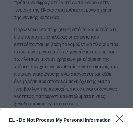
πρέπει να σφραγιστεί γιατί εκ του νόμου στην
περιοχή της Πλάκας επιτρέπεται μόνο η χρήση
της γενικής κατοικίας.
Παράλληλα, υποστηρίχθηκε από το Σωματείο ότι
στην περιοχή της πλάκας οι χρήσεις που
επιτρέπονται με βάση το νομοθετικό πλαίσιο που
ισχύει είναι μόνο αυτή της γενικής κατοικίας και
των λοιπών μικτών χρήσεων, με εξαίρεση της
χρήσης των χώρων συναθροίσεων του κοινού, των
κτηρίων εκπαίδευσης, ενώ απαγορεύεται κάθε
άλλη χρήση που αποτελεί πηγή όχλησης για το
περιβάλλον της περιοχής, όπως είναι οι ξενώνες
νεότητας, τα τουριστικά καταλύματα ή νέες
ξενοδοχειακές εγκαταστάσεις.
Οι προσφεύγοντες, μεταξύ των άλλων
EL -
Do Not Process My Personal Information
υποστήριξαν ότι σύμφωνα με το άρθρο 24 του
Συντάγματος, οι χρήσεις γης αποτελούν ουσιώδες