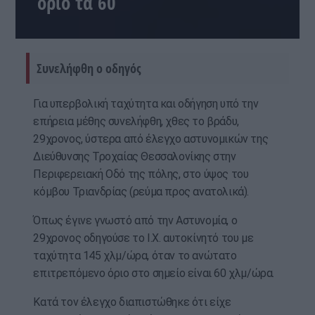
όριο τα 60
Συνελήφθη ο οδηγός
Για υπερβολική ταχύτητα και οδήγηση υπό την
επήρεια μέθης συνελήφθη, χθες το βράδυ,
29χρονος, ύστερα από έλεγχο αστυνομικών της
Διεύθυνσης Τροχαίας Θεσσαλονίκης στην
Περιφερειακή Οδό της πόλης, στο ύψος του
κόμβου Τριανδρίας (ρεύμα προς ανατολικά).
Όπως έγινε γνωστό από την Αστυνομία, ο
29χρονος οδηγούσε το Ι.Χ. αυτοκίνητό του με
ταχύτητα 145 χλμ/ώρα, όταν το ανώτατο
επιτρεπόμενο όριο στο σημείο είναι 60 χλμ/ώρα.
Κατά τον έλεγχο διαπιστώθηκε ότι είχε