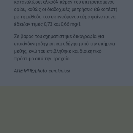
καταναλώσει αλκοόλ πέραν του επιτρεπόμενου
ορίου, καθώς οι διαδοχικές μετρήσεις (αλκοτέστ)
με τη μέθοδο του εκπνεόμενου αέρα φαίνεται να
έδειξαν τιμές 0,73 και 0,66 mg/l.
Σε βάρος του σχηματίστηκε δικογραφία για
επικίνδυνη οδήγηση και οδήγηση υπό την επήρεια
μέθης, ενώ του επιβλήθηκε και διοικητικό
πρόστιμο από την Τροχαία.
ΑΠΕ-ΜΠΕ/photo: eurokinissi