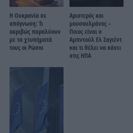
Η Ουκρανία σε
Αριστερός και
απόγνωση: Τι
μουσουλμάνος –
ακριβώς παραλύουν
Ποιoς είναι ο
με τα χτυπήματά
Αμπντούλ Ελ Σαγιέντ
τους οι Ρώσοι
και τι θέλει να κάνει
στις ΗΠΑ