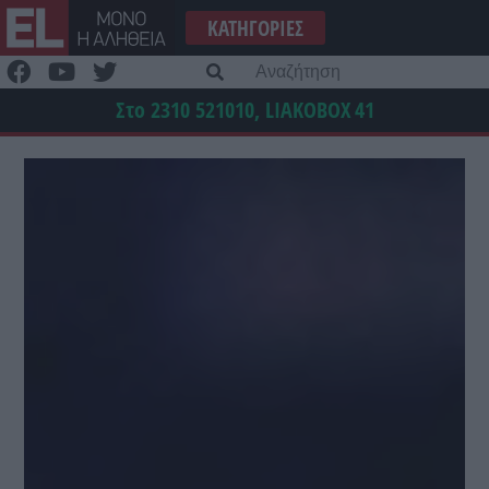
Μετάβαση
ΚΑΤΗΓΟΡΊΕΣ
στο
περιεχόμενο
Α
γι
Στο 2310 521010, LIAKOBOX
41