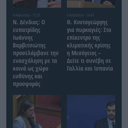
9 Αυγούστου - 15:25
9 Αυγούστου - 14:41
Ν. Δένδιας: Ο
Θ. Κοντογεώργης
ευπατρίδης
για πυρκαγιές: Στο
Ιωάννης
επίκεντρο της
Βαρβιτσιώτης
κλιματικής κρίσης
προσελάμβανε την
η Μεσόγειος –
ενασχόληση με τα
Δείτε τι συνέβη σε
κοινά ως χώρο
Γαλλία και Ισπανία
ευθύνης και
προσφοράς