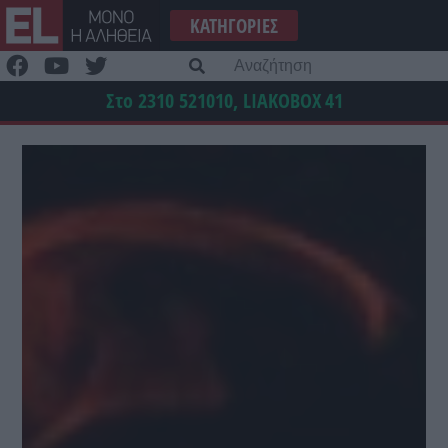
Μετάβαση
ΚΑΤΗΓΟΡΊΕΣ
στο
περιεχόμενο
Α
γι
Στο 2310 521010, LIAKOBOX
41