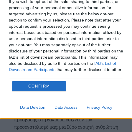
If you wish to opt-out of the sale, sharing to third parties, or
ασφαλείς, οργανωμένες και ποιοτικές παραλίες.
processing of your personal or sensitive information for
targeted advertising by us, please use the below opt-out
Η Σύρος δεν προβάλλει μόνο την κυκλαδίτικη
section to confirm your selection. Please note that after your
opt-out request is processed you may continue seeing
ομορφιά της. Προβάλλει ένα μοντέλο παραλίας με
interest-based ads based on personal information utilized by
δημόσιο χαρακτήρα, ελεύθερη χρήση,
us or personal information disclosed to third parties prior to
προσβασιμότητα, ασφάλεια, πληροφόρηση και
your opt-out. You may separately opt-out of the further
σεβασμό στον άνθρωπο.
disclosure of your personal information by third parties on the
IAB’s list of downstream participants. This information may
Όπως σημειώνει ο αντιδήμαρχος Τουρισμού και
also be disclosed by us to third parties on the
IAB’s List of
Παραλιών του Δήμου Σύρου-Ερμούπολης, Γιάννης
Downstream Participants
that may further disclose it to other
Βουτσίνος: «Για εμάς οι παραλίες δεν είναι απλώς
third parties.
σημεία τουριστικής προβολής. Είναι δημόσιοι
CONFIRM
χώροι που πρέπει να είναι καθαροί, λειτουργικοί,
προσβάσιμοι και φιλόξενοι για όλους. Η δωρεάν
χρήση των δημοτικών ομπρελών, οι υποδομές για
Data Deletion
Data Access
Privacy Policy
τα άτομα με αναπηρία και τα συστήματα
πρόσβασης στη θάλασσα δείχνουν τον
προσανατολισμό μας: μια Σύρο ανοιχτή, ανθρώπινη