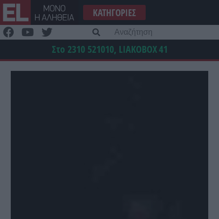
Μετάβαση
ΚΑΤΗΓΟΡΊΕΣ
στο
περιεχόμενο
Α
γι
Στο 2310 521010, LIAKOBOX
41