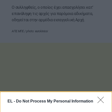
Ο συλληφθείς, ο οποίος έχει απασχολήσει κατ’
επανάληψη τις αρχές για παρόμοια αδικήματα,
οδηγείται στην αρμόδια εισαγγελική Αρχή.
ΑΠΕ ΜΠΕ / photo: eurokinissi
EL -
Do Not Process My Personal Information