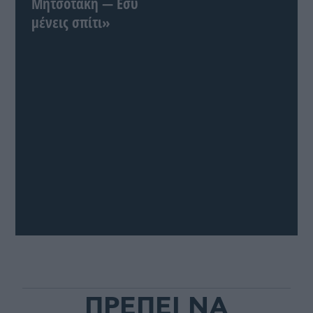
Μητσοτάκη — Εσύ
μένεις σπίτι»
ΠΡΕΠΕΙ ΝΑ