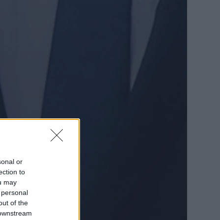
sonal or
ection to
ou may
 personal
out of the
 downstream