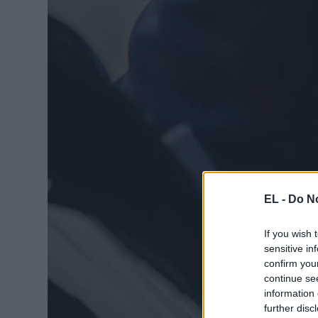
EL -
Do No
If you wish 
sensitive in
confirm you
continue se
information 
further disc