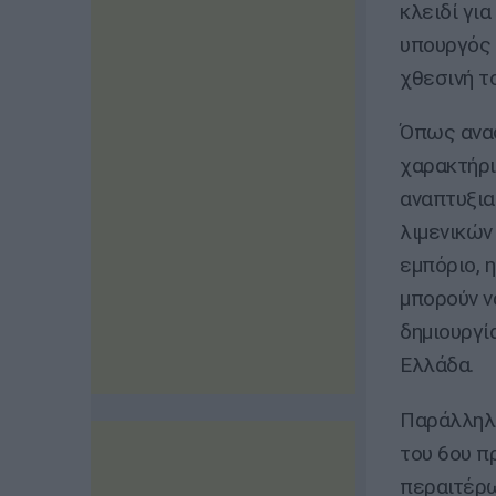
κλειδί γι
υπουργός 
χθεσινή τ
Όπως αναφ
χαρακτήρι
αναπτυξια
λιμενικών
εμπόριο, η
μπορούν ν
δημιουργί
Ελλάδα.
Παράλληλα
του 6ου π
περαιτέρω