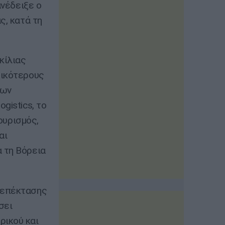
ανέδειξε ο
ς, κατά τη
κίλιας
τικότερους
των
gistics, το
τουρισμός,
αι
 τη Βόρεια
 επέκτασης
σει
ρικού και