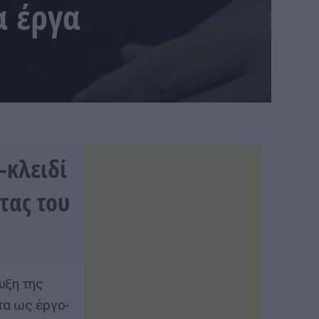
α έργα
-κλειδί
τας του
υξη της
τα ως έργο-