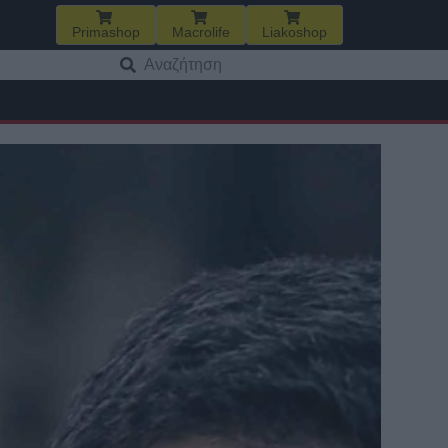
Primashop
Macrolife
Liakoshop
Αναζήτηση
για: