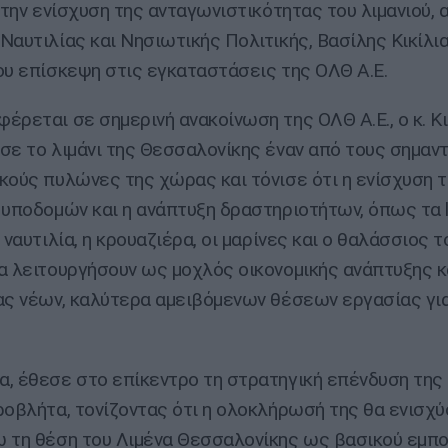
α την ενίσχυση της ανταγωνιστικότητας του λιμανιού, 
Ναυτιλίας και Νησιωτικής Πολιτικής, Βασίλης Κικίλια
ου επίσκεψη στις εγκαταστάσεις της ΟΛΘ Α.Ε.
έρεται σε σημερινή ανακοίνωση της ΟΛΘ Α.Ε., ο κ. Κι
σε το λιμάνι της Θεσσαλονίκης έναν από τους σημαν
κούς πυλώνες της χώρας και τόνισε ότι η ενίσχυση 
 υποδομών και η ανάπτυξη δραστηριοτήτων, όπως τα lo
 ναυτιλία, η κρουαζιέρα, οι μαρίνες και ο θαλάσσιος 
α λειτουργήσουν ως μοχλός οικονομικής ανάπτυξης κ
ας νέων, καλύτερα αμειβόμενων θέσεων εργασίας για
, έθεσε στο επίκεντρο τη στρατηγική επένδυση της
ροβλήτα, τονίζοντας ότι η ολοκλήρωσή της θα ενισχύ
 τη θέση του Λιμένα Θεσσαλονίκης ως βασικού εμπο