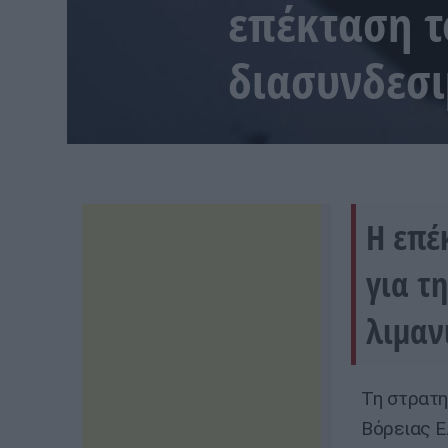
επέκταση τ
διασυνδεσι
Η επέ
για τ
λιμαν
Τη στρατη
Βόρειας Ε