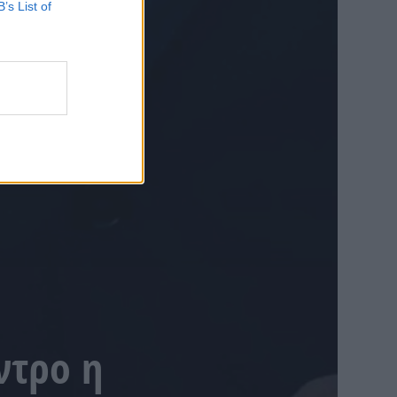
B’s List of
ντρο η